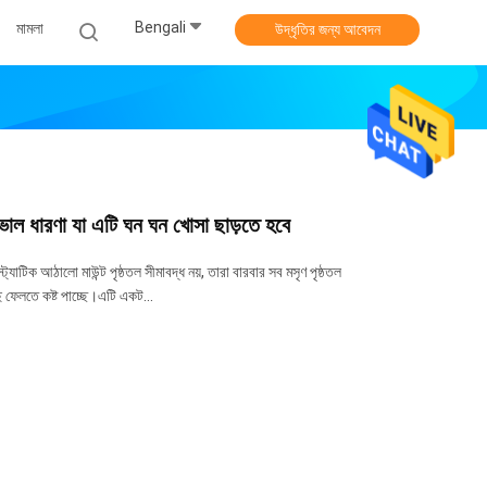
Bengali
মামলা
উদ্ধৃতির জন্য আবেদন
 ভাল ধারণা যা এটি ঘন ঘন খোসা ছাড়তে হবে
টিক আঠালো মাউন্ট পৃষ্ঠতল সীমাবদ্ধ নয়, তারা বারবার সব মসৃণ পৃষ্ঠতল
 ফেলতে কষ্ট পাচ্ছে।এটি একট...