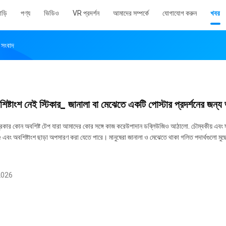
াড়ি
পণ্য
ভিডিও
VR প্রদর্শন
আমাদের সম্পর্কে
যোগাযোগ করুন
খবর
সংবাদ
ষ্টাংশ নেই স্টিকার_ জানালা বা মেঝেতে একটি পোস্টার প্রদর্শনের জন্য
রকার কোন অবশিষ্ট টেপ যারা আমাদের কোর সঙ্গে কাজ করেউপাদান ডব্লিউজিও আঠালো. চৌম্বকীয় এবং স্ট্যা
ং অবশিষ্টাংশ ছাড়া অপসারণ করা যেতে পারে। মানুষেরা জানালা ও মেঝেতে থাকা গলিত পদার্থগুলো মুছে
2026