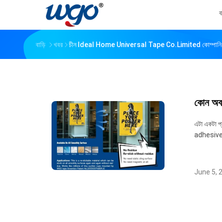
ব
বাড়ি
খবর
চীন Ideal Home Universal Tape Co.Limited কোম্পানি 
কোন অবশি
এটা একটা প্
adhesive এব
June 5, 