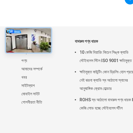
সম্বন্ধে
বাথরুম পণ্য ধারক
বাড়ি
10 কেজি বিয়ারিং কিচেন সিঙ্ক ক্যাডি
পণ্য
স্টেইনলেস স্টিল ISO 9001 ক্ষতিমুক্ত
আমাদের সম্পর্কে
ক্ষতিমুক্ত মাউন্টিং কোন ড্রিলিং হোল প্রয
খবর
নেই ঝরনা ক্যাডি স্ব আঠালো স্নানের
সাইটম্যাপ
আনুষাঙ্গিক ক্রোম হোল্ডার
মোবাইল সাইট
ROHS স্ব আঠালো বাথরুম পণ্য ধারক 
গোপনীয়তা নীতি
কেজি লোড হচ্ছে স্টেইনলেস স্টীল