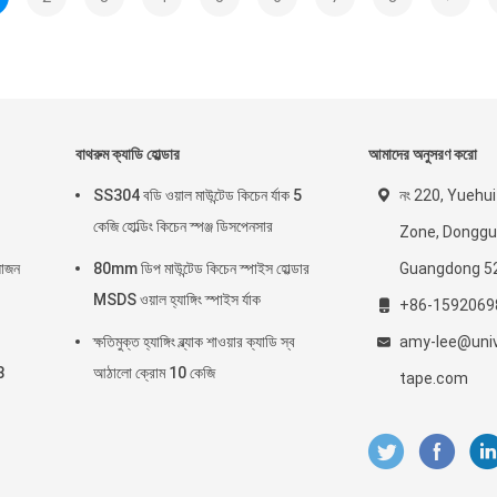
বাথরুম ক্যাডি হোল্ডার
আমাদের অনুসরণ করো
SS304 বডি ওয়াল মাউন্টেড কিচেন র্যাক 5
নং 220, Yuehui
কেজি হোল্ডিং কিচেন স্পঞ্জ ডিসপেনসার
Zone, Donggua
়োজন
80mm ডিপ মাউন্টেড কিচেন স্পাইস হোল্ডার
Guangdong 5
MSDS ওয়াল হ্যাঙ্গিং স্পাইস র্যাক
+86-1592069
ক্ষতিমুক্ত হ্যাঙ্গিং ব্ল্যাক শাওয়ার ক্যাডি স্ব
amy-lee@univ
8
আঠালো ক্রোম 10 কেজি
tape.com