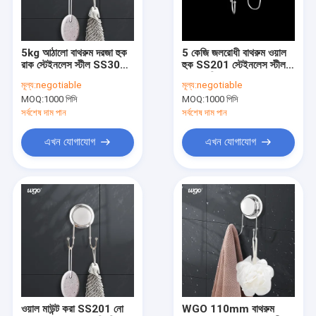
VR প্রদর্শন
আমাদের সম্পর্কে
5kg আঠালো বাথরুম দরজা হুক
5 কেজি জলরোধী বাথরুম ওয়াল
রাক স্টেইনলেস স্টীল SS304
হুক SS201 স্টেইনলেস স্টীল
কারখানা ভ্রমণ
আলখাল্লা ঝুলন্ত জন্য
সাকশন ফিক্সড
মূল্য:
negotiable
মূল্য:
negotiable
MOQ:
1000 পিসি
MOQ:
1000 পিসি
মান নিয়ন্ত্রণ
সর্বশেষ দাম পান
সর্বশেষ দাম পান
যোগাযোগ করুন
এখন যোগাযোগ
এখন যোগাযোগ
খবর
মামলা
উদ্ধৃতির জন্য আবেদন
বাথরুম পণ্য ধারক
ওয়াল মাউন্ট করা SS201 নো
WGO 110mm বাথরুম