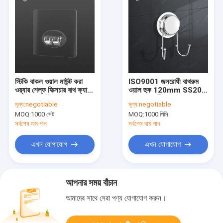
স্টিকি বাকল ওয়াল মাউন্ট করা
ISO9001 জলরোধী বাথরুম
ওয়্যার শেল্ফ ফিক্সচার বাথ ক্যাডি
ওয়াল হুক 120mm SS201
প্রতিস্থাপন স্টিকার
স্টেইনলেস স্টীল
মূল্য:
negotiable
মূল্য:
negotiable
MOQ:
1000 সেট
MOQ:
1000 পিসি
সর্বশেষ দাম পান
সর্বশেষ দাম পান
এখন যোগাযোগ
এখন যোগাযোগ
আপনার সময় বাঁচান
আমাদের সাথে সেরা পণ্য যোগাযোগ করুন।