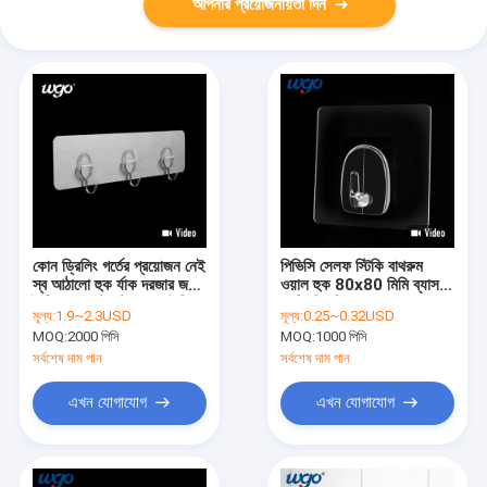
আপনার প্রয়োজনীয়তা দিন
কোন ড্রিলিং গর্তের প্রয়োজন নেই
পিভিসি সেলফ স্টিকি বাথরুম
স্ব আঠালো হুক র্যাক দরজার জন্য
ওয়াল হুক 80x80 মিমি ব্যাস 5
দৈনিক অবজেক্ট স্টোরেজ আইডিয়া
কেজি বিয়ারিং
মূল্য:
1.9~2.3USD
মূল্য:
0.25~0.32USD
MOQ:
2000 পিসি
MOQ:
1000 পিসি
সর্বশেষ দাম পান
সর্বশেষ দাম পান
এখন যোগাযোগ
এখন যোগাযোগ