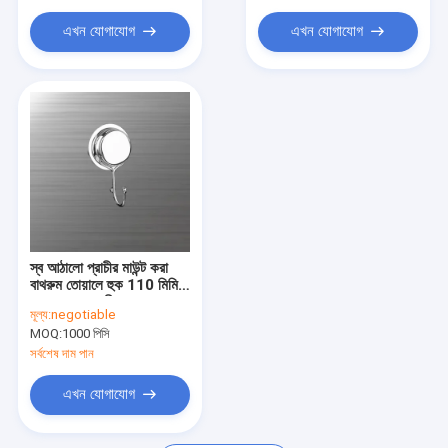
ওয়াল মাউন্ট সাইন হোল্ডার
এখন যোগাযোগ
এখন যোগাযোগ
ওয়াল মাউন্ট করা ছবির ফ্রেম
স্টিকি ড্রাই ইরেজ বোর্ড
অপসারণযোগ্য স্টিকি বিন্দু
স্ব আঠালো প্যাড
স্ব আঠালো প্রাচীর মাউন্ট করা
বাথরুম তোয়ালে হুক 110 মিমি
চওড়া ODM গৃহীত
মূল্য:
negotiable
MOQ:
1000 পিসি
সর্বশেষ দাম পান
এখন যোগাযোগ