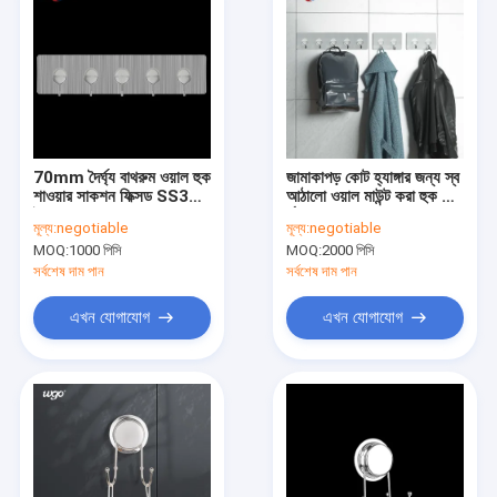
70mm দৈর্ঘ্য বাথরুম ওয়াল হুক
জামাকাপড় কোট হ্যাঙ্গার জন্য স্ব
শাওয়ার সাকশন ফিক্সড SS304
আঠালো ওয়াল মাউন্ট করা হুক রেল
ইস্পাত
র্যাক
মূল্য:
negotiable
মূল্য:
negotiable
MOQ:
1000 পিসি
MOQ:
2000 পিসি
সর্বশেষ দাম পান
সর্বশেষ দাম পান
এখন যোগাযোগ
এখন যোগাযোগ
বাড়ি
পণ্য
ভিডিও