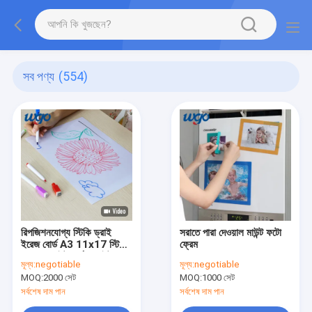
সব পণ্য
(554)
রিপজিশনযোগ্য স্টিকি ড্রাই
সরাতে পারা দেওয়াল মাউন্ট ফটো
ইরেজ বোর্ড A3 11x17 স্টিকি
ফ্রেম
ওয়াল হোয়াইটবোর্ড হোয়াইট
মূল্য:
negotiable
মূল্য:
negotiable
রাইটিং বোর্ড
MOQ:
2000 সেট
MOQ:
1000 সেট
সর্বশেষ দাম পান
সর্বশেষ দাম পান