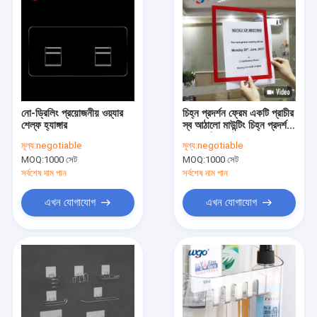
নো-ড্রিলিং প্রয়োজনীয় ওয়্যার
চিহ্ন প্রদর্শন ফ্রেম একটি প্রাচীর
শেল্ফ হ্যাঙ্গার
স্ব আঠালো মাউন্টিং চিহ্ন প্রদর্শন
ফ্রেম নথি পকেট
মূল্য:
negotiable
মূল্য:
negotiable
MOQ:
1000 সেট
MOQ:
1000 সেট
সর্বশেষ দাম পান
সর্বশেষ দাম পান
এখন যোগাযোগ
এখন যোগাযোগ
বাড়ি
পণ্য
ভিডিও