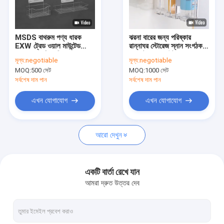
VR প্রদর্শন
আমাদের সম্পর্কে
MSDS বাথরুম পণ্য ধারক
ঝরনা বারের জন্য পরিষ্কার
EXW ট্রেড ওয়াল মাউন্টেড
রান্নাঘর স্টোরেজ স্নান সংগঠক
কারখানা ভ্রমণ
শাওয়ার ক্যাডি ক্ষতিমুক্ত
বাস্কেট ওয়াল মাউন্ট
মূল্য:
negotiable
মূল্য:
negotiable
MOQ:
500 সেট
MOQ:
1000 সেট
মান নিয়ন্ত্রণ
সর্বশেষ দাম পান
সর্বশেষ দাম পান
যোগাযোগ করুন
এখন যোগাযোগ
এখন যোগাযোগ
খবর
আরো দেখুন
মামলা
উদ্ধৃতির জন্য আবেদন
একটি বার্তা রেখে যান
আমরা দ্রুত উত্তর দেব
বাথরুম পণ্য ধারক