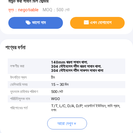
মাউন্ট করা সাবান ডিশ হোল্ডার
মূল্য：negotiable
MOQ：500 সেট
ভালো দাম
এখন যোগাযোগ
পণ্যের বর্ণনা
,
140mm ঝরনা সাবান থালা
লক্ষণীয় করা
,
304 স্টেইনলেস স্টীল ঝরনা সাবান থালা
304 স্টেইনলেস স্টীল সাকশন সাবান থালা
উৎপত্তি স্থল
চীন
ডেলিভারি সময়
15 ~ 30 দিন
ন্যূনতম চাহিদার পরিমাণ
500 সেট
পরিচিতিমুলক নাম
WGO
T/T, L/C, D/A, D/P, ওয়েস্টার্ন ইউনিয়ন, মানি গ্রাম,
পরিশোধের শর্ত
নগদ
আরো দেখুন