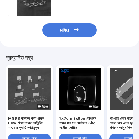
করা সাবান ডিশ হোল্ডার
চালিয়ে
প্রস্তাবিত পণ্য
MSDS বাথরুম পণ্য ধারক
7x7cm 8x8cm বাথরুম
শাওয়ার জেল মাউন্ট কর
EXW ট্রেড ওয়াল মাউন্টেড
ওয়াল হুক স্ব-আঠালো 5kg
ধোয়া যায় এমন দৃঢ়ভাবে
শাওয়ার ক্যাডি ক্ষতিমুক্ত
সর্বোচ্চ লোডিং
বাথরুম আনুষাঙ্গিক ধার
ভালো দাম
ভালো দাম
ভালো দাম