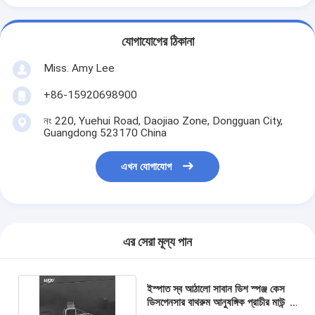
যোগাযোগের ঠিকানা
Miss. Amy Lee
+86-15920698900
নং 220, Yuehui Road, Daojiao Zone, Dongguan City,
Guangdong 523170 China
এখন যোগাযোগ
এর সেরা মূল্য পান
ইস্পাত স্ব আঠালো সাবান ডিশ স্পঞ্জ কেস
ডিসপেনসার বাথরুম আনুষঙ্গিক প্রাচীর মাউন্ট