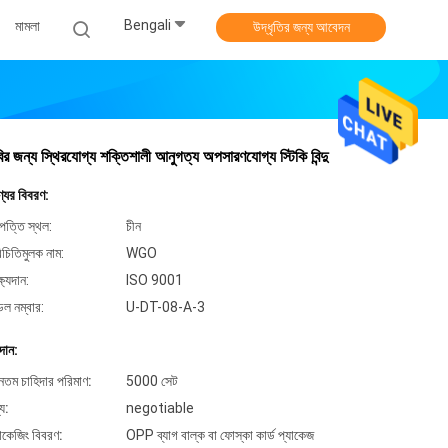
Bengali
মামলা
উদ্ধৃতির জন্য আবেদন
ির জন্য স্থিরযোগ্য শক্তিশালী আনুগত্য অপসারণযোগ্য স্টিকি বিন্দু
্যের বিবরণ:
পত্তি স্থল:
চীন
িচিতিমুলক নাম:
WGO
্ষ্যদান:
ISO 9001
েল নম্বার:
U-DT-08-A-3
দান:
ূনতম চাহিদার পরিমাণ:
5000 সেট
্য:
negotiable
যাকেজিং বিবরণ:
OPP ব্যাগ বাল্ক বা ফোস্কা কার্ড প্যাকেজ