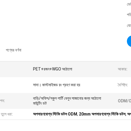
ডে
পর
যো
পণ্যের বর্ণনা
PET+রজন+WGO আঠালো
আকার:
সাদা। কাস্টমাইজড রং গ্রহণ করা হয়
বৈশিষ্ট্য:
বাড়ি/অফিস/স্কুল পার্টি বেলুন সাজানোর জন্য আঠালো
েশন:
ODM/O
মাউন্টিং ডট
 তুলে ধরা:
অপসারণযোগ্য স্টিকি ডটস ODM
,
20mm অপসারণযোগ্য স্টিকি ডটস
,
অপ