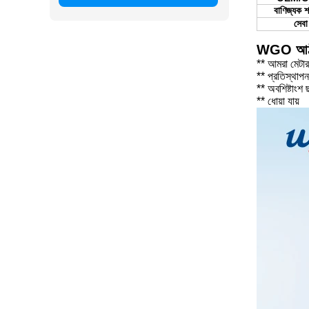
বাণিজ্যক শর
সেবা
WGO আঠালো 
** আমরা মেটা
** প্রতিস্থা
** অবশিষ্টাংশ 
** ধোয়া যায়