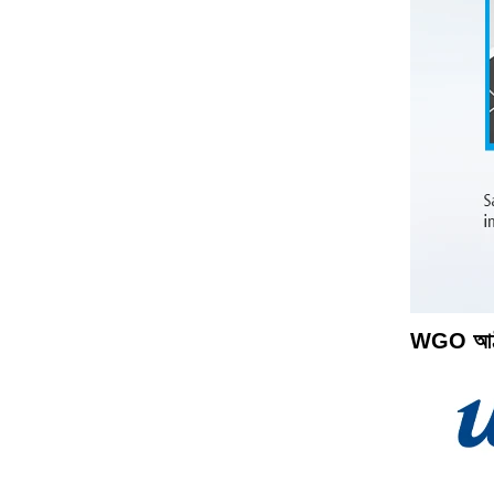
WGO আঠালো