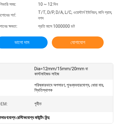
লিভারি সময়:
10 ~ 12 দিন
T/T, D/P, D/A, L/C, ওয়েস্টার্ন ইউনিয়ন, মানি গ্রাম,
িশোধের শর্ত:
নগদ
গানের ক্ষমতা:
প্রতি মাসে 1000000 ডট
ভালো দাম
যোগাযোগ
Dia=12mm/15mm/20mm বা
কাস্টমাইজড সাইজ
পরিষ্কারভাবে অপসারণ, পুনঃব্যবহারযোগ্য, ধোয়া যায়,
স্থিতিস্থাপক
গৃহীত
EM:
সারণযোগ্য রেস্টিকযোগ্য মাউন্টিং বিন্দু