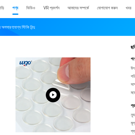
াড়ি
পণ্য
ভিডিও
VR প্রদর্শন
আমাদের সম্পর্কে
যোগাযোগ করুন
খবর
অপসারণযোগ্য স্টিকি বিন্দু
ছব
পণ
উৎ
পর
সাক
মড
প্র
ন্য
মূল
প্