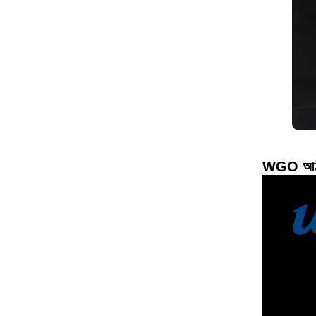
WGO আঠালো