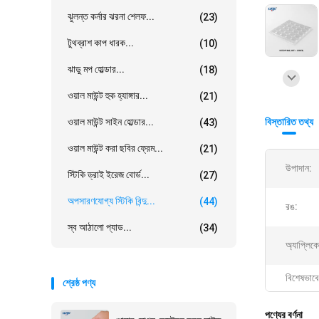
ঝুলন্ত কর্নার ঝরনা শেলফ...
(23)
টুথব্রাশ কাপ ধারক...
(10)
ঝাড়ু মপ হোল্ডার...
(18)
ওয়াল মাউন্ট হুক হ্যাঙ্গার...
(21)
ওয়াল মাউন্ট সাইন হোল্ডার...
বিস্তারিত তথ্য
(43)
ওয়াল মাউন্ট করা ছবির ফ্রেম...
(21)
উপাদান:
স্টিকি ড্রাই ইরেজ বোর্ড...
(27)
অপসারণযোগ্য স্টিকি বিন্দু...
(44)
রঙ:
স্ব আঠালো প্যাড...
(34)
অ্যাপ্লিক
বিশেষভাবে
শ্রেষ্ঠ পণ্য
পণ্যের বর্ণনা