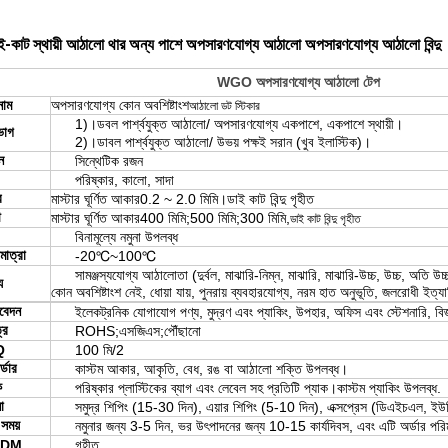
ই-কাট স্থায়ী আঠালো থার অন্য পাশে অপসারণযোগ্য আঠালো অপসারণযোগ্য আঠালো বিন্দু
WGO অপসারণযোগ্য আঠালো টেপ
নাম
অপসারণযোগ্য কোন অবশিষ্টাংশ
আঠালো ডট স্টিকার
1)।ডবল পার্শ্বযুক্ত আঠালো/ অপসারণযোগ্য একপাশে, একপাশে স্থায়ী।
ভাগ
2)।ডাবল পার্শ্বযুক্ত আঠালো/ উভয় পক্ষই সরান (খুব ইলাস্টিক)।
ন
সিন্থেটিক রজন
পরিষ্কার, কালো, সাদা
ব
মাস্টার ঘূর্ণিত আকার
0.2 ~ 2.0 মিমি।ডাই কাট বিন্দু গৃহীত
থ
মাস্টার ঘূর্ণিত আকার
400 মিমি;500 মিমি;300 মিমি,
ডাই কাট বিন্দু গৃহীত
বিনামূল্যে নমুনা উপলব্ধ
মাত্রা
-20℃~100℃
সামঞ্জস্যযোগ্য আঠালোতা (দুর্বল, মাঝারি-নিম্ন, মাঝারি, মাঝারি-উচ্চ, উচ্চ, অতি উ
য
কোন অবশিষ্টাংশ নেই, ধোয়া যায়, পুনরায় ব্যবহারযোগ্য, নরম হাত অনুভূতি, জলরোধী ইত্যা
বেদন
ইলেকট্রনিক যোগাযোগ পণ্য, মুদ্রণ এবং প্যাকিং, উপহার, অফিস এবং স্টেশনারি, বিজ্
্র
ROHS;এসজিএস;পৌঁছানো
Q
100 মি/2
্ডার
কাস্টম আকার, আকৃতি, বেধ, রঙ বা আঠালো শক্তি উপলব্ধ।
ক
পরিষ্কার প্লাস্টিকের ব্যাগ এবং লেবেল সহ প্রতিটি প্যাক।কাস্টম প্যাকিং উপলব্ধ.
ো
সমুদ্র শিপিং (15-30 দিন), এয়ার শিপিং (5-10 দিন), এক্সপ্রেস (ডিএইচএল, ইউপি
সময়
নমুনার জন্য 3-5 দিন, ভর উৎপাদনের জন্য 10-15 কার্যদিবস, এবং এটি অর্ডার পর
ODM
গৃহীত