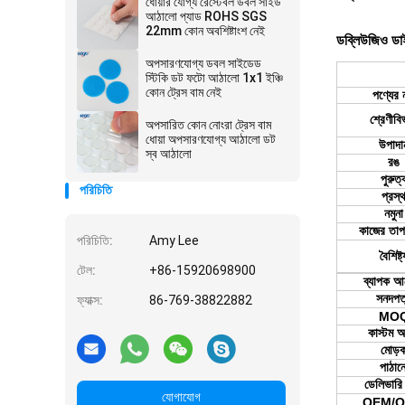
ধোয়ার যোগ্য রেস্টেবল ডবল সাইড
আঠালো প্যাড ROHS SGS
22mm কোন অবশিষ্টাংশ নেই
ডব্লিউজিও ডা
অপসারণযোগ্য ডবল সাইডেড
স্টিকি ডট ফটো আঠালো 1x1 ইঞ্চি
কোন ট্রেস বাম নেই
পণ্যের 
শ্রেণীবি
অপসারিত কোন নোংরা ট্রেস বাম
ধোয়া অপসারণযোগ্য আঠালো ডট
উপাদা
স্ব আঠালো
রঙ
পুরুত্
পরিচিতি
প্রস্
নমুনা
কাজের তাপ
পরিচিতি:
Amy Lee
বৈশিষ্ট্
টেল:
+86-15920698900
ব্যাপক আ
সনদপত
ফ্যাক্স:
86-769-38822882
MO
কাস্টম অর
মোড়
পাঠান
ডেলিভারি 
যোগাযোগ
OEM/