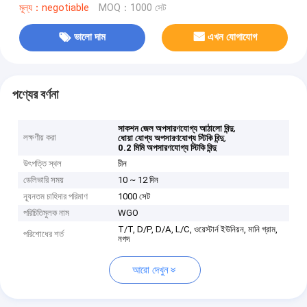
মূল্য：negotiable
MOQ：1000 সেট
ভালো দাম
এখন যোগাযোগ
পণ্যের বর্ণনা
,
সাকশন জেল অপসারণযোগ্য আঠালো বিন্দু
লক্ষণীয় করা
,
ধোয়া যোগ্য অপসারণযোগ্য স্টিকি বিন্দু
0.2 মিমি অপসারণযোগ্য স্টিকি বিন্দু
উৎপত্তি স্থল
চীন
ডেলিভারি সময়
10 ~ 12 দিন
ন্যূনতম চাহিদার পরিমাণ
1000 সেট
পরিচিতিমুলক নাম
WGO
T/T, D/P, D/A, L/C, ওয়েস্টার্ন ইউনিয়ন, মানি গ্রাম,
পরিশোধের শর্ত
নগদ
আরো দেখুন