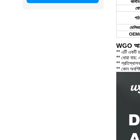
কাস্টম
মো
পাঠ
ডেলিভা
OEM
WGO আঠাল
** এটি একটি ড
** ধোয়া যায়
** প্রতিস্থাপ
** কোন অবশিষ্