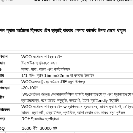
ন প্যাড আঠালো ক্লিয়ার টেপ ছাড়াই বারবার পেপার কার্ডের উপর লেগে থাকুন
ীবিভাগ
WGO আঠালো পরিষ্কার টেপ
দান
সিন্থেটিক পুনর্ব্যবহৃত রজন
ঙ
স্বচ্ছ,
সাদা,
কালো এবং কাস্টমাইজড
ার
1
*
1 ইঞ্চি, ব্যাস 15mm/22mm বা কাস্টম ডিজাইন
ুনা
WGO
RE নমুনা উপলব্ধ
আঠালো বিন্দু স্ব আঠালো চ
পমাত্রা
-20-100°
আর
অবশিষ্টাংশ ছাড়াই স্থানান্তরযোগ্য এবং স্থানান্তরযোগ্য
WGO
আঠালো পরিষ্কার টেপ
্ট্য
ব্যবহারযোগ্য, নরম হাতের অনুভূতি, জলরোধী, ইকো-ফ্রাই
en
dly
ইত্যাদি
WGO আঠালো পরিষ্কার টেপ w ব্যাপকভাবে ব্যবহার
সব, অফিস ক্যাবিনেট, রেফ্রিজ
 আবেদন
আয়না, মসৃণ কাঠ, এক্রাইলিক, প্লাস্টিক, আঁকা দেয়াল এবং আরও মসৃণ পৃষ্ঠতল
পত্র
ROHS;এসজিএস;পৌঁছানো
OQ
1600 শীট, 30000 ডট