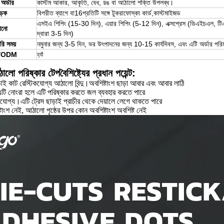
 অর্ডার
কাস্টম আকার, আকৃতি, বেধ, রঙ বা আঠালো শক্তি উপলব্ধ।
ড়ক
বিপরীত ব্যাগে বা
16
প্রতিটি সঙ্গে টুকরা
ফোস্কা কার্ড,
কাস্টমাইজড
এস
ইএ শিপিং (15-30 দিন), এয়ার শিপিং (5-12 দিন), এক্সপ্রেস (ডিএইচএল, টিএন
ানো
দ্বারা 3-5 দিন)
রি সময়
নমুনার জন্য 3-5 দিন, ভর উৎপাদনের জন্য 10-15 কার্যদিবস, এবং এটি অর্ডার পর
/ODM
হ্যাঁ
ো পরিষ্কার টেপ
বৈশিষ্ট্যের প্রধান পয়েন্ট:
াই কাট রেস্টিকযোগ্য আঠালো বিন্দু।অবশিষ্টাংশ ছাড়া আবার এবং আবার লাঠি
: এটি নোংরা হলে এটি পরিষ্কার করতে জল ব্যবহার করতে পারে
নযোগ্য।এটি ট্রেস ছাড়াই প্রাচীর থেকে দেয়ালে লেগে থাকতে পারে
টাংশ নেই, আঠালো পৃষ্ঠের উপর কোন অবশিষ্টাংশ অবশিষ্ট নেই