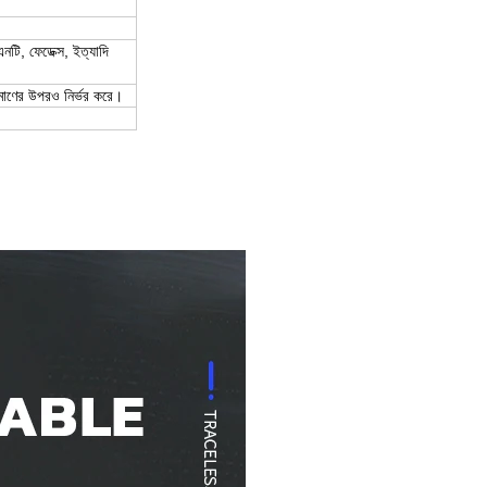
টি, ফেডেক্স, ইত্যাদি
িমাণের উপরও নির্ভর করে।