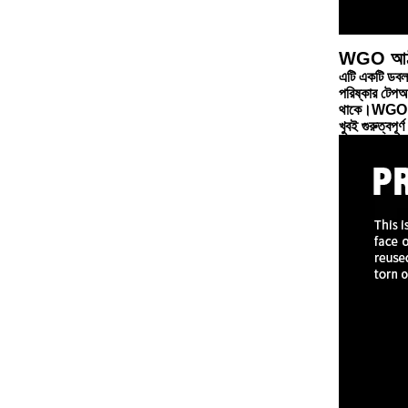
WGO আঠাল
এটি একটি ডবল
পরিষ্কার টেপ
অ
থাকে।WGO আঠ
খুবই গুরুত্বপূর্