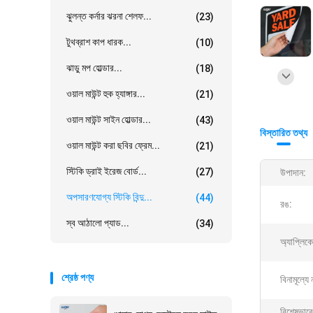
ঝুলন্ত কর্নার ঝরনা শেলফ...
(23)
টুথব্রাশ কাপ ধারক...
(10)
ঝাড়ু মপ হোল্ডার...
(18)
ওয়াল মাউন্ট হুক হ্যাঙ্গার...
(21)
ওয়াল মাউন্ট সাইন হোল্ডার...
(43)
বিস্তারিত তথ্য
ওয়াল মাউন্ট করা ছবির ফ্রেম...
(21)
স্টিকি ড্রাই ইরেজ বোর্ড...
(27)
উপাদান:
অপসারণযোগ্য স্টিকি বিন্দু...
(44)
রঙ:
স্ব আঠালো প্যাড...
(34)
অ্যাপ্লিক
শ্রেষ্ঠ পণ্য
বিনামূল্যে 
বিশেষভাবে