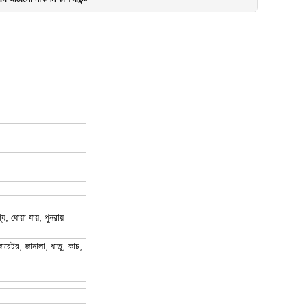
, ধোয়া যায়, পুনরায়
ারেটর, জানালা, ধাতু, কাচ,