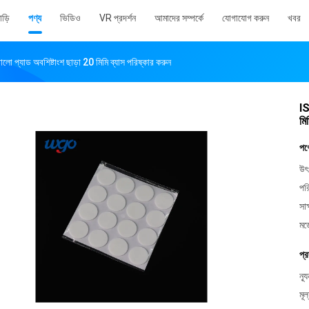
াড়ি
পণ্য
ভিডিও
VR প্রদর্শন
আমাদের সম্পর্কে
যোগাযোগ করুন
খবর
 প্যাড অবশিষ্টাংশ ছাড়া 20 মিমি ব্যাস পরিষ্কার করুন
IS
মি
পণ
উৎ
পর
সাক
মড
প্র
ন্য
মূল