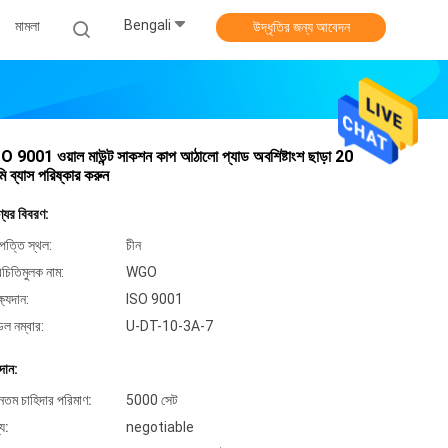
Bengali
মামলা
উদ্ধৃতির জন্য আবেদন
O 9001 ওয়াল মাউন্ট সাকশন কাপ আঠালো প্যাড অবশিষ্টাংশ ছাড়া 20
মি ব্যাস পরিষ্কার করুন
্যের বিবরণ:
পত্তি স্থল:
চীন
িচিতিমুলক নাম:
WGO
্ষ্যদান:
ISO 9001
েল নম্বার:
U-DT-10-3A-7
দান:
ূনতম চাহিদার পরিমাণ:
5000 সেট
্য:
negotiable