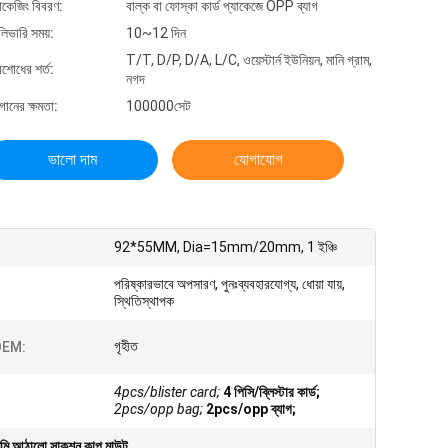
যাকেজিং বিবরণ:
বাল্ক বা ফোস্কা কার্ড প্যাকেজে OPP ব্যাগ
লিভারি সময়:
10~12 দিন
T/T, D/P, D/A, L/C, ওয়েস্টার্ন ইউনিয়ন, মানি গ্রাম,
িশোধের শর্ত:
নগদ
গানের ক্ষমতা:
100000সেট
ভালো দাম
যোগাযোগ
92*55MM, Dia=15mm/20mm, 1 ইঞ্চি
পরিষ্কারভাবে অপসারণ, পুনঃব্যবহারযোগ্য, ধোয়া যায়,
স্থিতিস্থাপক
গৃহীত
EM:
4pcs/blister card;
4 পিসি/ব্লিস্টার কার্ড;
2pcs/opp bag;
2pcs/opp ব্যাগ;
মি আঠালো সাকশন কাপ মাউন্ট