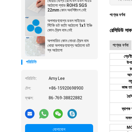
ধোয়ার যোগ্য রেস্টেবল ডবল সাইড
আঠালো প্যাড ROHS SGS
22mm কোন অবশিষ্টাংশ নেই
পণ্যের বর্ণনা
অপসারণযোগ্য ডবল সাইডেড
স্টিকি ডট ফটো আঠালো 1x1 ইঞ্চি
রেসিডিউ সাকশ
কোন ট্রেস বাম নেই
অপসারিত কোন নোংরা ট্রেস বাম
পণ্যের বর্ণনা
ধোয়া অপসারণযোগ্য আঠালো ডট
স্ব আঠালো
শ্রেণ
পরিচিতি
উপা
র
আক
পরিচিতি:
Amy Lee
নম
কাজ তা
টেল:
+86-15920698900
বৈশিষ
ফ্যাক্স:
86-769-38822882
ব্যাপক
সনদ
M
যোগাযোগ