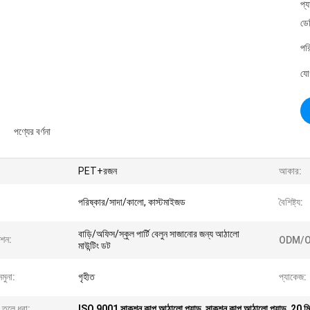
প্
ডে
পর
যো
পণ্যের বর্ণনা
PET+রজন
আকার:
পরিষ্কার/সাদা/কালো, কাস্টমাইজড
বৈশিষ্ট্য:
বাড়ি/অফিস/স্কুল পার্টি বেলুন সাজানোর জন্য আঠালো
েশন:
ODM/O
মাউন্টিং ডট
নমুনা:
গৃহীত
প্যাকেজ:
 তুলে ধরা:
ISO 9001 সাকশন কাপ আঠালো প্যাড
,
সাকশন কাপ আঠালো প্যাড
,
20 মি