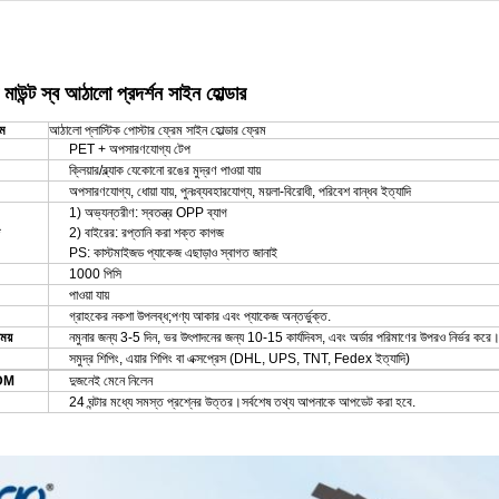
মাউন্ট স্ব আঠালো প্রদর্শন সাইন হোল্ডার
াম
আঠালো প্লাস্টিক পোস্টার ফ্রেম সাইন হোল্ডার ফ্রেম
PET + অপসারণযোগ্য টেপ
ক্লিয়ার/ব্ল্যাক যেকোনো রঙের মুদ্রণ পাওয়া যায়
অপসারণযোগ্য, ধোয়া যায়, পুনঃব্যবহারযোগ্য, ময়লা-বিরোধী, পরিবেশ বান্ধব ইত্যাদি
1) অভ্যন্তরীণ: স্বতন্ত্র OPP ব্যাগ
2) বাইরের: রপ্তানি করা শক্ত কাগজ
PS: কাস্টমাইজড প্যাকেজ এছাড়াও স্বাগত জানাই
1000 পিসি
পাওয়া যায়
গ্রাহকের নকশা উপলব্ধ;পণ্য আকার এবং প্যাকেজ অন্তর্ভুক্ত.
ময়
নমুনার জন্য 3-5 দিন, ভর উৎপাদনের জন্য 10-15 কার্যদিবস, এবং অর্ডার পরিমাণের উপরও নির্ভর করে
সমুদ্র শিপিং, এয়ার শিপিং বা এক্সপ্রেস (DHL, UPS, TNT, Fedex ইত্যাদি)
DM
দুজনেই মেনে নিলেন
24 ঘন্টার মধ্যে সমস্ত প্রশ্নের উত্তর।সর্বশেষ তথ্য আপনাকে আপডেট করা হবে.
োন প্রশ্ন থাকে, তাহলে অনুগ্রহ করে আপনার ধারনা এবং কেস আমাদের পেশাদারদের সাথে শেয়ার করু
ি
24
ঘন্টার.