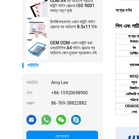
ODM A4 স্ব আঠালো প্রাচীর
মাউন্ট সাইন হোল্ডার ISO 9001
পণ্যের বর্ণনা
সমস্ত মসৃণ পৃষ্ঠে
রিপজিশনযোগ্য ওয়াল মাউন্ট সাইন
পিল এবং লাঠি 
হোল্ডার স্ব আঠালো 8.5x11 ইঞ্চি
পণ্যের ন
উপাদান
OEM ODM ওয়াল মাউন্ট করা
এক্রাইলিক A4 সাইন হোল্ডার স্ব
রঙ
আঠালো কোন চুম্বক প্রয়োজন নেই
বৈশিষ্ট্য
পরিচিতি
প্যাকেজ
MOQ
পরিচিতি:
Amy Lee
নমুনা
ডিজাইন
টেল:
+86-15920698900
ডেলিভারি স
পাঠানো
ফ্যাক্স:
86-769-38822882
OEM/O
সেবা
5. যদি আপনার ক
উত্তর দিতে পার
যোগাযোগ