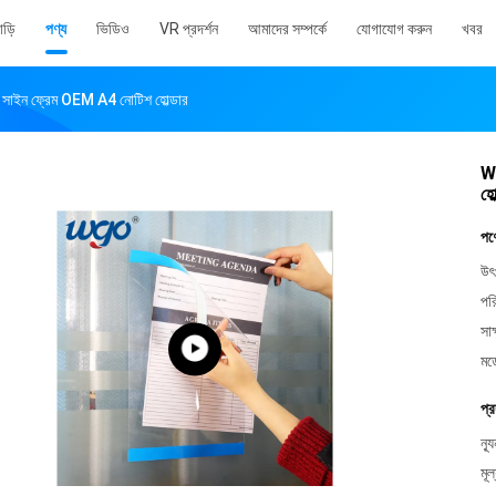
াড়ি
পণ্য
ভিডিও
VR প্রদর্শন
আমাদের সম্পর্কে
যোগাযোগ করুন
খবর
 সাইন ফ্রেম OEM A4 নোটিশ হোল্ডার
WG
হো
পণ
উৎ
পর
সাক
মড
প্র
ন্য
মূল