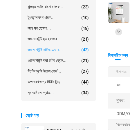
ঝুলন্ত কর্নার ঝরনা শেলফ...
(23)
টুথব্রাশ কাপ ধারক...
(10)
ঝাড়ু মপ হোল্ডার...
(18)
ওয়াল মাউন্ট হুক হ্যাঙ্গার...
(21)
ওয়াল মাউন্ট সাইন হোল্ডার...
(43)
বিস্তারিত তথ্য
ওয়াল মাউন্ট করা ছবির ফ্রেম...
(21)
স্টিকি ড্রাই ইরেজ বোর্ড...
(27)
উপাদান:
অপসারণযোগ্য স্টিকি বিন্দু...
(44)
রঙ:
স্ব আঠালো প্যাড...
(34)
সুবিধা:
ODM/O
শ্রেষ্ঠ পণ্য
বিশেষভাবে