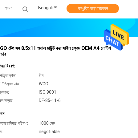
Bengali
মামলা
উদ্ধৃতির জন্য আবেদন
O টেপ সহ 8.5x11 ওয়াল মাউন্ট করা সাইন ফ্রেম OEM A4 নোটিশ
ল্ডার
্যের বিবরণ:
পত্তি স্থল:
চীন
িচিতিমুলক নাম:
WGO
্ষ্যদান:
ISO 9001
েল নম্বার:
DF-85-11-6
দান:
ূনতম চাহিদার পরিমাণ:
1000 সেট
্য:
negotiable