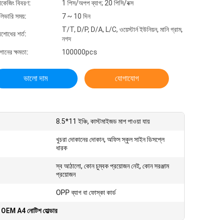
যাকেজিং বিবরণ:
1 পিস/অপপ ব্যাগ; 20 পিসি/বক্স
লিভারি সময়:
7 ~ 10 দিন
T/T, D/P, D/A, L/C, ওয়েস্টার্ন ইউনিয়ন, মানি গ্রাম,
িশোধের শর্ত:
নগদ
গানের ক্ষমতা:
100000pcs
ভালো দাম
যোগাযোগ
8.5*11 ইঞ্চি, কাস্টমাইজড মাপ পাওয়া যায়
খুচরা দোকানের দোকান, অফিস স্কুল সাইন ডিসপ্লে
ধারক
স্ব আঠালো, কোন চুম্বক প্রয়োজন নেই, কোন সরঞ্জাম
প্রয়োজন
OPP ব্যাগ বা ফোস্কা কার্ড
,
OEM A4 নোটিশ হোল্ডার