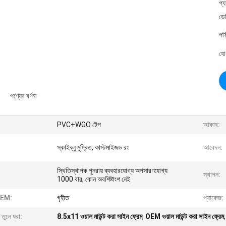
প্
ডে
পর
যো
পণ্যের বর্ণনা
PVC+WGO টেপ
আকার:
স্কাইব্লু মুদ্রিত, কাস্টমাইজড রং
আবেদন:
স্থিতিস্থাপক পুনরায় ব্যবহারযোগ্য অপসারণযোগ্য
স্থাপন:
1000 বার, কোন অবশিষ্টাংশ নেই
EM:
গৃহীত
প্যাকেজ:
 তুলে ধরা:
8.5x11 ওয়াল মাউন্ট করা সাইন ফ্রেম
,
OEM ওয়াল মাউন্ট করা সাইন ফ্রেম