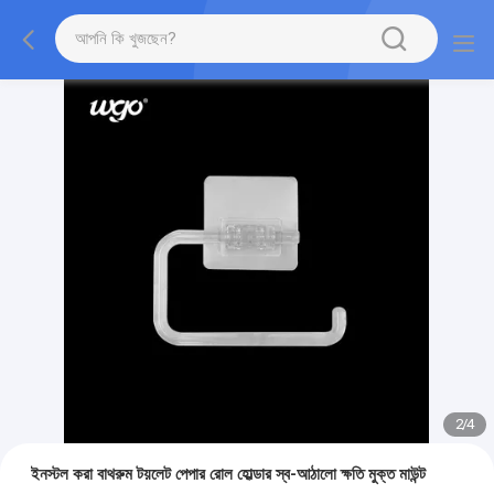
2
/
4
ইনস্টল করা বাথরুম টয়লেট পেপার রোল হোল্ডার স্ব-আঠালো ক্ষতি মুক্ত মাউন্ট