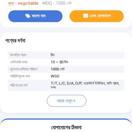
মূল্য：negotiable
MOQ：1000 সেট
ভালো দাম
এখন যোগাযোগ
পণ্যের বর্ণনা
উৎপত্তি স্থল
চীন
ডেলিভারি সময়
15 ~ 30 দিন
ন্যূনতম চাহিদার পরিমাণ
1000 সেট
পরিচিতিমুলক নাম
WGO
T/T, L/C, D/A, D/P, ওয়েস্টার্ন ইউনিয়ন, মানি গ্রাম,
পরিশোধের শর্ত
নগদ
আরো দেখুন
যোগাযোগের ঠিকানা