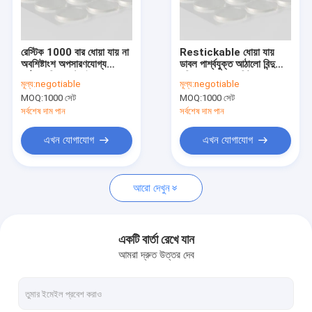
VR প্রদর্শন
আমাদের সম্পর্কে
রেস্টিক 1000 বার ধোয়া যায় না
Restickable ধোয়া যায়
অবশিষ্টাংশ অপসারণযোগ্য
ডাবল পার্শ্বযুক্ত আঠালো বিন্দু
কারখানা ভ্রমণ
আঠালো বিন্দু কাস্টমাইজড কালো
পরিষ্কার কোন অবশিষ্টাংশ
মূল্য:
negotiable
মূল্য:
negotiable
MOQ:
1000 সেট
MOQ:
1000 সেট
মান নিয়ন্ত্রণ
সর্বশেষ দাম পান
সর্বশেষ দাম পান
যোগাযোগ করুন
এখন যোগাযোগ
এখন যোগাযোগ
খবর
আরো দেখুন
মামলা
উদ্ধৃতির জন্য আবেদন
একটি বার্তা রেখে যান
আমরা দ্রুত উত্তর দেব
বাথরুম পণ্য ধারক