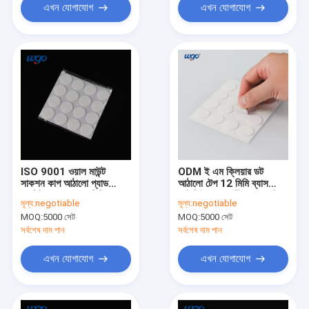
এখন যোগাযোগ
এখন যোগাযোগ
ISO 9001 ওয়াল মাউন্ট
ODM ই এম ক্লিয়ার ডট
সাকশন কাপ আঠালো প্যাড
আঠালো টেপ 12 মিমি ব্যাস
অবশিষ্টাংশ ছাড়া 20 মিমি ব্যাস
রেসিডিউ ছাড়া রেস্টিকেবল স্পট
মূল্য:
negotiable
মূল্য:
negotiable
পরিষ্কার করুন
MOQ:
5000 সেট
MOQ:
5000 সেট
সর্বশেষ দাম পান
সর্বশেষ দাম পান
এখন যোগাযোগ
এখন যোগাযোগ