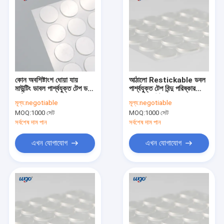
কোন অবশিষ্টাংশ ধোয়া যায়
আঠালো Restickable ডবল
মাউন্টিং ডাবল পার্শ্বযুক্ত টেপ ডট
পার্শ্বযুক্ত টেপ বিন্দু পরিষ্কার
আঠালো
স্কোয়ার মাউন্ট
মূল্য:
negotiable
মূল্য:
negotiable
MOQ:
1000 সেট
MOQ:
1000 সেট
সর্বশেষ দাম পান
সর্বশেষ দাম পান
এখন যোগাযোগ
এখন যোগাযোগ
বাড়ি
পণ্য
ভিডিও