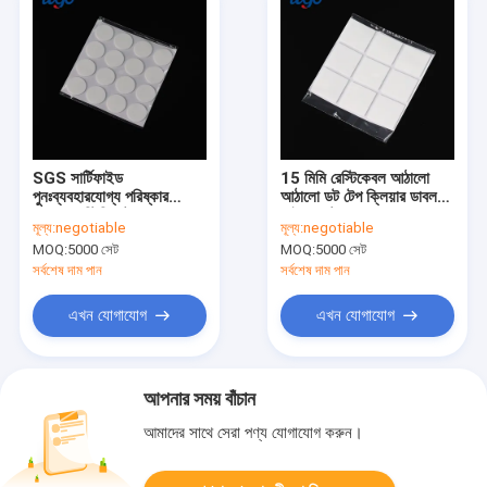
SGS সার্টিফাইড
15 মিমি রেস্টিকেবল আঠালো
পুনঃব্যবহারযোগ্য পরিষ্কার
আঠালো ডট টেপ ক্লিয়ার ডাবল
বৃত্তাকার স্টিকি ডটস ধোয়া যায়
সাইডেড টেপ স্কোয়ার
মূল্য:
negotiable
মূল্য:
negotiable
অপসারণযোগ্য 20 মিমি
MOQ:
5000 সেট
MOQ:
5000 সেট
ডায়ামট্রি
সর্বশেষ দাম পান
সর্বশেষ দাম পান
এখন যোগাযোগ
এখন যোগাযোগ
আপনার সময় বাঁচান
আমাদের সাথে সেরা পণ্য যোগাযোগ করুন।