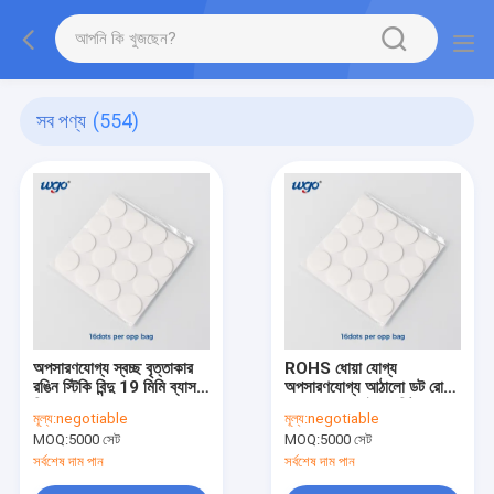
সব পণ্য
(554)
অপসারণযোগ্য স্বচ্ছ বৃত্তাকার
ROHS ধোয়া যোগ্য
রঙিন স্টিকি বিন্দু 19 মিমি ব্যাস
অপসারণযোগ্য আঠালো ডট রোল
রিচ
সাকশন জেল নেই অবশিষ্ট 22
মূল্য:
negotiable
মূল্য:
negotiable
মিমি ব্যাস
MOQ:
5000 সেট
MOQ:
5000 সেট
সর্বশেষ দাম পান
সর্বশেষ দাম পান