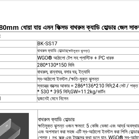
 ধোয়া যায় এমন ফিক্সড বাথরুম ক্যাডি হোল্ডার জেল সাকশন
:
BK-SS17
বাথরুম ক্যাডি হোল্ডার
(ক্ষতিমুক্ত ঝুলন্ত)
WGO® আঠালো টেপ সহ প্লাস্টিক + PC ধারক
280*130*150 মিমি
বাথরুম, রান্নাঘর, বসার ঘর, ইত্যাদি
স্ব-আঠালো ইনস্টল /ক্ষতি-মুক্ত ঝুলন্ত
স্বতন্ত্র বাক্সের আকার = 286*136*210 মিমি;24 সেট / শক
* 530 * 395 মিমি;GW=11.2kg/কার্টন
M
দুজনেই মেনে নিলেন
বাথরুম ক্যাডি হোল্ডার
ক্ষতিমুক্ত ঝুলন্ত ওজন ক্ষমতা: 5 কেজি ভেজা এবং আর্দ্র অবস্থায
এবং অপসারণ করা সহজ এটি স্ব-আঠালো ইনস্টল করা পিসি হোল্ডার স
শেলফ। নখ, স্ক্রু এবং ট্যাক্সের কথা ভুলে যান, WGO® স্ব-আঠাল