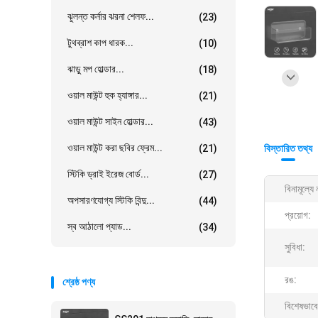
ঝুলন্ত কর্নার ঝরনা শেলফ...
(23)
টুথব্রাশ কাপ ধারক...
(10)
ঝাড়ু মপ হোল্ডার...
(18)
ওয়াল মাউন্ট হুক হ্যাঙ্গার...
(21)
ওয়াল মাউন্ট সাইন হোল্ডার...
(43)
ওয়াল মাউন্ট করা ছবির ফ্রেম...
(21)
বিস্তারিত তথ্য
স্টিকি ড্রাই ইরেজ বোর্ড...
(27)
বিনামূল্যে 
অপসারণযোগ্য স্টিকি বিন্দু...
(44)
প্রয়োগ:
স্ব আঠালো প্যাড...
(34)
সুবিধা:
রঙ:
শ্রেষ্ঠ পণ্য
বিশেষভাবে