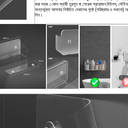
করা সহজ।কোন স্থায়ী তুরপুন বা পেরেক প্রয়োজন.টাইলস, স্টেইনল
অন্তর্ভুক্ত আপনার নির্বাচিত দেয়ালের পৃষ্ঠে (পরিষ্কার ও শুকনো
নিন।