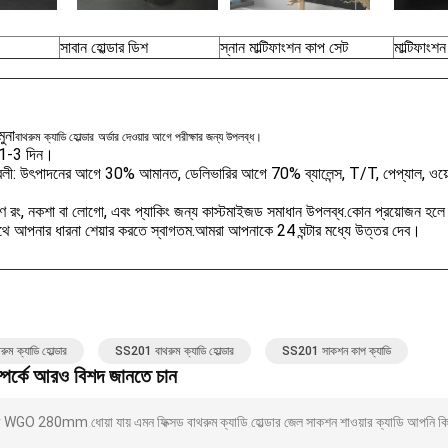
সাবান হোল্ডার ডিশ
স্নান মাল্টিফাংশন কাপ সেট
মাল্টিফাংশ
মুনা
বাথরুম ক্যাডি হোল্ডার
অর্ডার দেওয়ার আগে পরীক্ষার জন্য উপলব্ধ।
: 1-3 দিন।
্তাবলী: উৎপাদনের আগে 30% আমানত, ডেলিভারির আগে 70% ব্যালেন্স, T/T, পেপ্যাল, ওয়েস্ট
রণ রং, নকশা বা লোগো, এবং প্যাকিং জন্য কাস্টমাইজড সমাধান উপলব্ধ.কোন প্রয়োজন হ
থে আপনার ধারনা শেয়ার করতে স্বাগতম.আমরা আপনাকে 24 ঘন্টার মধ্যে উত্তর দেব।
রুম ক্যাডি হোল্ডার
SS201 বাথরুম ক্যাডি হোল্ডার
SS201 সাকশন কাপ ক্যাডি
্পর্কে আরও বিশদ জানতে চান
WGO 280mm ধোয়া যায় এমন ফিক্সড বাথরুম ক্যাডি হোল্ডার জেল সাকশন শাওয়ার ক্যাডি আপনি কি