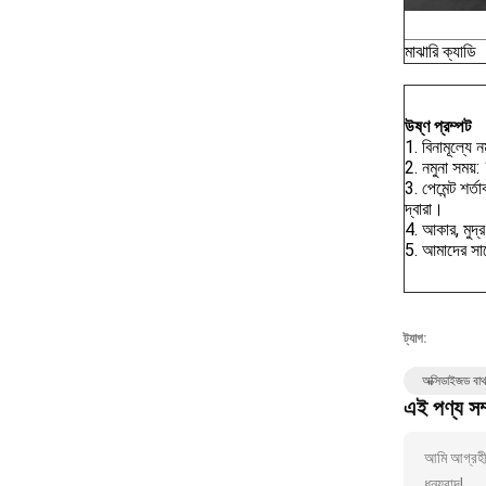
মাঝারি ক্যাডি
উষ্ণ প্রম্পট
1. বিনামূল্যে ন
2. নমুনা সময়
3. পেমেন্ট শর
দ্বারা।
4. আকার, মুদ্
5. আমাদের সা
ট্যাগ:
অক্সিডাইজড বাথ
এই পণ্য সম
আমি আগ্রহী 
ধন্যবাদ!