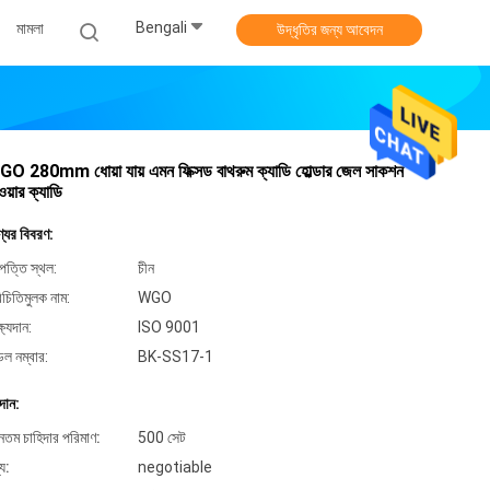
Bengali
মামলা
উদ্ধৃতির জন্য আবেদন
O 280mm ধোয়া যায় এমন ফিক্সড বাথরুম ক্যাডি হোল্ডার জেল সাকশন
ওয়ার ক্যাডি
্যের বিবরণ:
পত্তি স্থল:
চীন
িচিতিমুলক নাম:
WGO
্ষ্যদান:
ISO 9001
েল নম্বার:
BK-SS17-1
দান:
ূনতম চাহিদার পরিমাণ:
500 সেট
্য:
negotiable