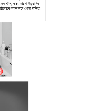
েস স্টীল, কাচ, আয়না ইত্যাদির
) আঠালোকে সহজভাবে খোসা ছাড়িয়ে