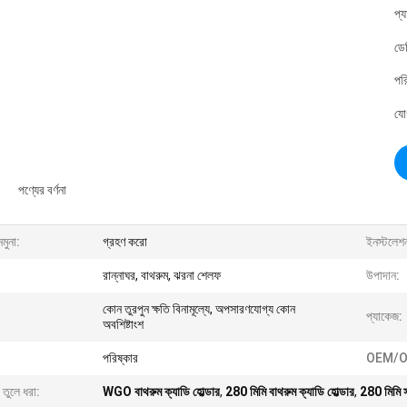
প্
ডে
পর
যো
পণ্যের বর্ণনা
নমুনা:
গ্রহণ করো
ইনস্টলেশ
রান্নাঘর, বাথরুম, ঝরনা শেলফ
উপাদান:
কোন তুরপুন ক্ষতি বিনামূল্যে, অপসারণযোগ্য কোন
প্যাকেজ:
অবশিষ্টাংশ
পরিষ্কার
OEM/O
 তুলে ধরা:
WGO বাথরুম ক্যাডি হোল্ডার
,
280 মিমি বাথরুম ক্যাডি হোল্ডার
,
280 মিমি স