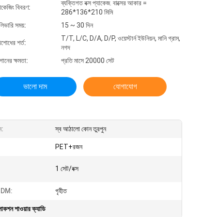
ব্যক্তিগত বক্স প্যাকেজ. বাক্সের আকার =
যাকেজিং বিবরণ:
286*136*210 মিমি
লিভারি সময়:
15 ~ 30 দিন
T/T, L/C, D/A, D/P, ওয়েস্টার্ন ইউনিয়ন, মানি গ্রাম,
িশোধের শর্ত:
নগদ
গানের ক্ষমতা:
প্রতি মাসে 20000 সেট
ভালো দাম
যোগাযোগ
ন:
স্ব আঠালো কোন তুরপুন
PET+রজন
1 সেট/বক্স
DM:
গৃহীত
াকশন শাওয়ার ক্যাডি