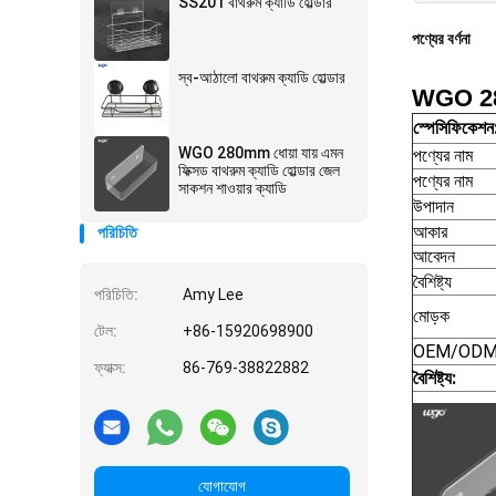
SS201 বাথরুম ক্যাডি হোল্ডার
পণ্যের বর্ণনা
স্ব-আঠালো বাথরুম ক্যাডি হোল্ডার
WGO 280mm
স্পেসিফিকেশন
WGO 280mm ধোয়া যায় এমন
পণ্যের নাম
ফিক্সড বাথরুম ক্যাডি হোল্ডার জেল
পণ্যের নাম
সাকশন শাওয়ার ক্যাডি
উপাদান
আকার
পরিচিতি
আবেদন
বৈশিষ্ট্য
পরিচিতি:
Amy Lee
মোড়ক
টেল:
+86-15920698900
OEM/OD
ফ্যাক্স:
86-769-38822882
বৈশিষ্ট্য:
যোগাযোগ