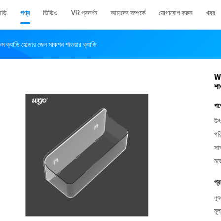
াড়ি
পণ্য
ভিডিও
VR প্রদর্শন
আমাদের সম্পর্কে
যোগাযোগ করুন
খবর
ক্যাডি হোল্ডার জেল সাকশন শাওয়ার ক্যাডি
WG
শা
পণ
উৎ
পর
সাক
মড
প্র
ন্য
মূল