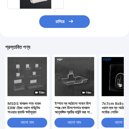
চালিয়ে
প্রস্তাবিত পণ্য
MSDS বাথরুম পণ্য ধারক
ইস্পাত স্ব আঠালো সাবান ডিশ
7x7cm 8x8cm বা
EXW ট্রেড ওয়াল মাউন্টেড
স্পঞ্জ কেস ডিসপেনসার বাথরুম
ওয়াল হুক স্ব-আঠাল
শাওয়ার ক্যাডি ক্ষতিমুক্ত
আনুষঙ্গিক প্রাচীর মাউন্ট করা সাবান
সর্বোচ্চ লোডিং
ডিশ হোল্ডার
ভালো দাম
ভালো দাম
ভালো দাম