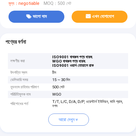
মূল্য：negotiable
MOQ：500 সেট
ভালো দাম
এখন যোগাযোগ
পণ্যের বর্ণনা
,
ISO9001 বাথরুম পণ্য ধারক
লক্ষণীয় করা
,
WGO বাথরুম পণ্য ধারক
ISO9001 ওয়াল তোয়ালে রাক
উৎপত্তি স্থল
চীন
ডেলিভারি সময়
15 ~ 30 দিন
ন্যূনতম চাহিদার পরিমাণ
500 সেট
পরিচিতিমুলক নাম
WGO
T/T, L/C, D/A, D/P, ওয়েস্টার্ন ইউনিয়ন, মানি গ্রাম,
পরিশোধের শর্ত
নগদ
আরো দেখুন