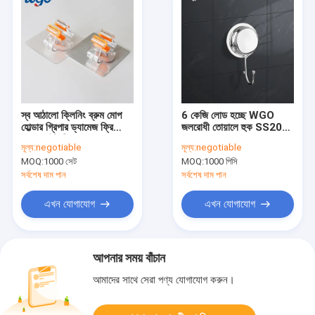
স্ব আঠালো ক্লিনিং ব্রুম মোপ
6 কেজি লোড হচ্ছে WGO
হোল্ডার গ্রিপার ড্যামেজ ফ্রি
জলরোধী তোয়ালে হুক SS201
ওয়াল মাউন্ট গ্রিপার
অপসারণযোগ্য বাথরুম হুক
মূল্য:
negotiable
মূল্য:
negotiable
MOQ:
1000 সেট
MOQ:
1000 পিসি
সর্বশেষ দাম পান
সর্বশেষ দাম পান
এখন যোগাযোগ
এখন যোগাযোগ
আপনার সময় বাঁচান
আমাদের সাথে সেরা পণ্য যোগাযোগ করুন।