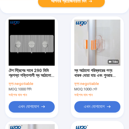
আপনার প্রয়োজনীয়তা দিন
টেপ স্ট্রিপের সাথে 290 মিমি
স্ব আঠালো পরিষ্কারের পণ্য
প্রশস্ত শক্তিশালী স্ব আঠালো
ধারক ধোয়া যায় এবং পুনরায়
হুক ISO9001 ঝরনা তোয়ালে
ব্যবহারযোগ্য ক্ষতিমুক্ত ওয়াল
মূল্য:
negotiable
মূল্য:
negotiable
হুক
মাউন্ট গ্রিপার
MOQ:
1000 পিসি
MOQ:
1000 সেট
সর্বশেষ দাম পান
সর্বশেষ দাম পান
এখন যোগাযোগ
এখন যোগাযোগ