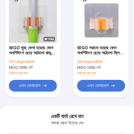
WGO মুছে ফেলা হয়েছে কোন
WGO সরানো হয়েছে কোন
অবশিষ্টাংশ ছেড়ে আঠালো ঝাড়ু
অবশিষ্টাংশ ছেড়ে আঠালো ক্লিনিং
ধারক ক্ষতি মুক্ত
এক্সেসরিজ হোল্ডার ড্যামেজ ফ্রি
মূল্য:
negotiable
মূল্য:
negotiable
নো ড্রিলিং
MOQ:
1000 সেট
MOQ:
1000 সেট
সর্বশেষ দাম পান
সর্বশেষ দাম পান
এখন যোগাযোগ
এখন যোগাযোগ
বাড়ি
পণ্য
একটি বার্তা রেখে যান
আমরা দ্রুত উত্তর দেব
ভিডিও