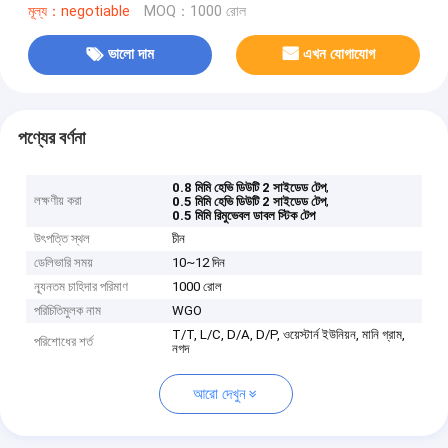
মূল্য：negotiable
MOQ：1000 রোল
ভালো দাম
এখন যোগাযোগ
পণ্যের বর্ণনা
,
0.8 মিমি হেভি ডিউটি ​​2 সাইডেড টেপ
লক্ষণীয় করা
,
0.5 মিমি হেভি ডিউটি ​​2 সাইডেড টেপ
0.5 মিমি রিমুভেবল ডাবল স্টিক টেপ
উৎপত্তি স্থল
চীন
ডেলিভারি সময়
10~12 দিন
ন্যূনতম চাহিদার পরিমাণ
1000 রোল
পরিচিতিমুলক নাম
WGO
T/T, L/C, D/A, D/P, ওয়েস্টার্ন ইউনিয়ন, মানি গ্রাম,
পরিশোধের শর্ত
নগদ
আরো দেখুন