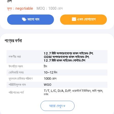
টেপ
মূল্য：negotiable
MOQ：1000 রোল
ভালো দাম
এখন যোগাযোগ
পণ্যের বর্ণনা
,
12.7 মিমি অপসারণযোগ্য ডাবল সাইডেড টেপ
লক্ষণীয় করা
,
ODM অপসারণযোগ্য ডাবল সাইডেড টেপ
12.7 মিমি ডাবল সাইডেড পোস্টার টেপ
উৎপত্তি স্থল
চীন
ডেলিভারি সময়
10~12 দিন
ন্যূনতম চাহিদার পরিমাণ
1000 রোল
পরিচিতিমুলক নাম
WGO
T/T, L/C, D/A, D/P, ওয়েস্টার্ন ইউনিয়ন, মানি গ্রাম,
পরিশোধের শর্ত
নগদ
আরো দেখুন