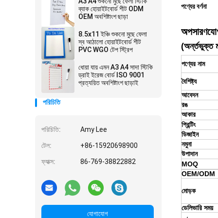
A3 A4 শুকনো মুছে ফেলা স্টিকি
পণ্যের বর্ণনা
ব্যাক হোয়াইটবোর্ড শীট ODM
OEM অবশিষ্টাংশ ছাড়া
অপসারণযোগ্
8.5x11 ইঞ্চি শুকনো মুছে ফেলা
স্ব আঠালো হোয়াইটবোর্ড শীট
(অর্ন্তভুক্ত ম
PVC WGO টেপ স্ট্রিপ
পণ্যের নাম
ধোয়া যায় এমন A3 A4 সাদা স্টিকি
ড্রাই ইরেজ বোর্ড ISO 9001
বৈশিষ্ট্য
প্রত্যয়িত অবশিষ্টাংশ ছাড়াই
আবেদন
পরিচিতি
রঙ
আকার
প্রিন্টিং
পরিচিতি:
Amy Lee
ডিজাইন
নমুনা
টেল:
+86-15920698900
উপাদান
ফ্যাক্স:
86-769-38822882
MOQ
OEM/ODM
মোড়ক
ডেলিভারি সময়
যোগাযোগ