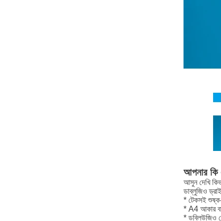
আপনার কি এ
আসুন দেখি কি
ডাব্লুজিও ড্র
* টেকসই শুষ্ক-ম
* A4 আকার বা 
* ডব্লিউজিও জে