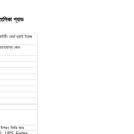
তালিকা প্যাড
াইটিং বোর্ড ড্রাই ইরেজ
পসারণযোগ্য কোন
র উপরও নির্ভর করে
িন DHL, UPS, Fedex,