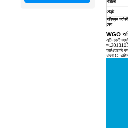
পাঠানো
পেমেন্ট
বাণিজ্যক শর্তাবল
সেবা
WGO অফিস 
এটি একটি বহুমু
নং.2013103768
আর্টওয়ার্কের 
ধারণা C. এটিকে