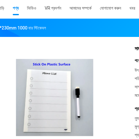
াড়ি
পণ্য
ভিডিও
VR প্রদর্শন
আমাদের সম্পর্কে
যোগাযোগ করুন
খবর
168*230mm 1000 বার স্টিকেবল
সা
পণ
উৎ
পর
সাক
মড
প্র
ন্য
মূল
প্