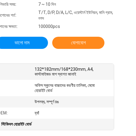
লিভারি সময়:
7 ~ 10 দিন
T/T, D/P, D/A, L/C, ওয়েস্টার্ন ইউনিয়ন, মানি গ্রাম,
িশোধের শর্ত:
নগদ
গানের ক্ষমতা:
100000pcs
ভালো দাম
যোগাযোগ
132*182mm/168*230mm, A4,
কাস্টমাইজড মাপ স্বাগত জানাই
অফিস স্কুলের বাচ্চাদের করণীয় তালিকা, মেমো
হোয়াইট বোর্ড
উপলব্ধ, সম্পূর্ণ রঙ
EM:
হ্যাঁ
স্টিকিবল হোয়াইট বোর্ড