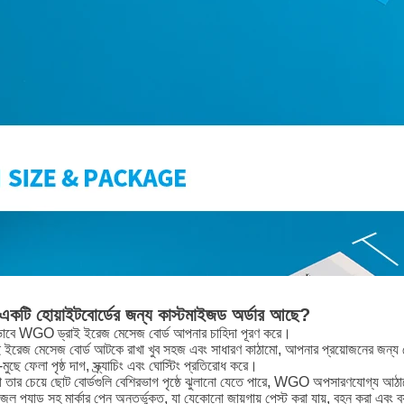
কটি হোয়াইটবোর্ডের জন্য কাস্টমাইজড অর্ডার আছে?
ভাবে WGO ড্রাই ইরেজ মেসেজ বোর্ড আপনার চাহিদা পূরণ করে।
াই ইরেজ মেসেজ বোর্ড আটকে রাখা খুব সহজ এবং সাধারণ কাঠামো, আপনার প্রয়োজনের জন্য প
ুছে ফেলা পৃষ্ঠ দাগ, স্ক্র্যাচিং এবং ঘোস্টিং প্রতিরোধ করে।
তার চেয়ে ছোট বোর্ডগুলি বেশিরভাগ পৃষ্ঠে ঝুলানো যেতে পারে, WGO অপসারণযোগ্য আঠালো 
ল প্যাড সহ মার্কার পেন অন্তর্ভুক্ত, যা যেকোনো জায়গায় পেস্ট করা যায়, বহন করা এবং