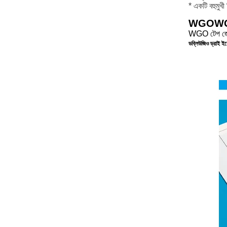
* একটি বহুমুখ
WGO
WGO
WGO টেপ জেল প
ডব্লিউজিও ড্রাই ইর