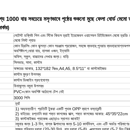
য 1000 বার সবচেয়ে মসৃণভাবে পৃষ্ঠের শুকনো মুছে ফেলা বোর্ড মেমো 
ার্কার)
লেটেস্ট ডব্লিউ পিল এবং স্টিক কিডস ড্রাই ইরেজেবল ওয়াশেবল রিইউজেবল মেমো ড্রয়িং র
মেমো লিস্ট প্যাড
কোন ড্রিলিং কোন ঝুলন্ত কোন সরঞ্জাম প্রয়োজন, সহজে ব্যবহার;পুনরায় ব্যবহারযোগ্যঅ
অবশিষ্টাংশ;ধোয়া যায়, হালকা ওজন, ইত্যাদি
অফিস, স্কুল, বাচ্চাদের লেখার জন্য। বাড়ি
সিলভার, সাদা, কাস্টম
অক্ষরের আকার, 132*182 মি
m,A4,A5, 8.5*11'' বা কাস্টমাইজড
কাস্টম মুদ্রণ উপলব্ধ
কাস্টম ডিজাইন গ্রহণযোগ্য
বিনামূল্যে নমুনা উপলব্ধ
PVC+কোন অবশিষ্ট আঠালো টেপ নেই
30
00 পিসি
হ্যাঁ
1) অভ্যন্তরীণ: প্রতিটি টুকরা একটি পৃথক OPP ব্যাগে বস্তাবন্দী
2) বাইরের: রপ্তানি করা শক্ত কাগজের বাক্স, শক্ত কাগজের আকার: 45*35*22cm
3) কাস্টমাইজড প্যাকেজ এছাড়াও স্বাগত জানাই!
নমুনার জন্য 1-3 দিন, বাল্ক উত্পাদনের জন্য 5-10 কার্যদিবস, এবং এটি অর্ডার পরিমাণে
সমুদ্র পরিবহন দ্বারা (20-30 দিন), বায়ু দ্বারা (5-8), এক্সপ্রেস দ্বারা (5-7 দ