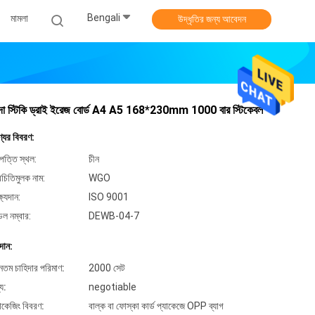
Bengali
মামলা
উদ্ধৃতির জন্য আবেদন
দা স্টিকি ড্রাই ইরেজ বোর্ড A4 A5 168*230mm 1000 বার স্টিকেবল
্যের বিবরণ:
পত্তি স্থল:
চীন
িচিতিমুলক নাম:
WGO
্ষ্যদান:
ISO 9001
েল নম্বার:
DEWB-04-7
দান:
ূনতম চাহিদার পরিমাণ:
2000 সেট
্য:
negotiable
যাকেজিং বিবরণ:
বাল্ক বা ফোস্কা কার্ড প্যাকেজে OPP ব্যাগ