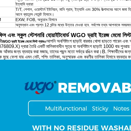
ইত্যাদি দ্বারা
T/T, পেপাল, ওয়েস্টার্ন ইউনিয়ন, মানি গ্রাম, ইত্যাদি এবং 30% উত্পাদনের আগে জমা
আগে ব্যালেন্স পেমেন্ট হিসাবে।
ী
EXW, FOB, অনুরোধ হিসাবে
অনুসন্ধান এবং প্রশ্ন 12 ঘন্টার মধ্যে উত্তর দেওয়া হবে. সর্বশেষ তথ্য আপনাকে সময
এবং স্কুল স্টেশনারি হোয়াইটবোর্ড WGO ড্রাই ইরেজ মেমো লিস্ট
খী
আপনি অবশিষ্টাংশ ছাড়াই বারবার খোসা ছাড়তে পারেন 
WGO ড্রাই ইরেজ মেমো লিস্ট প্যাড
w
09.X) দ্বারা তৈরি একটি মালিকানাধীন সূত্র যা অবশিষ্টাংশ ছাড়াই 1000 বার পুনরায় আ
কাজ আঁকার জন্য ব্যবহার করা মজার, তাদের পছন্দ মতো সর্বত্র রঙিন করা।B. শিক্ষার্থীদের জন্
 মুছে ফেলা যায় এমন নোট, শপিং তালিকা, অনুস্মারক এবং করণীয় তালিকা হিসাবে ব্যবহার করা