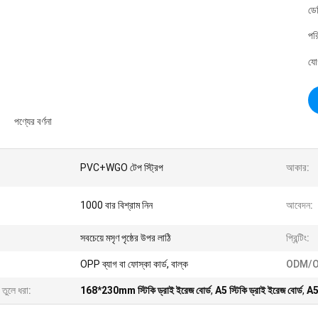
ডে
পর
যো
পণ্যের বর্ণনা
PVC+WGO টেপ স্ট্রিপ
আকার:
1000 বার বিশ্রাম নিন
আবেদন:
সবচেয়ে মসৃণ পৃষ্ঠের উপর লাঠি
প্রিন্টিং:
OPP ব্যাগ বা ফোস্কা কার্ড, বাল্ক
ODM/O
 তুলে ধরা:
168*230mm স্টিকি ড্রাই ইরেজ বোর্ড
,
A5 স্টিকি ড্রাই ইরেজ বোর্ড
,
A5 