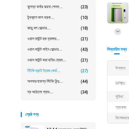
ঝুলন্ত কর্নার ঝরনা শেলফ...
(23)
টুথব্রাশ কাপ ধারক...
(10)
ঝাড়ু মপ হোল্ডার...
(18)
ওয়াল মাউন্ট হুক হ্যাঙ্গার...
(21)
ওয়াল মাউন্ট সাইন হোল্ডার...
বিস্তারিত তথ্য
(43)
ওয়াল মাউন্ট করা ছবির ফ্রেম...
(21)
উপাদান:
স্টিকি ড্রাই ইরেজ বোর্ড...
(27)
অপসারণযোগ্য স্টিকি বিন্দু...
(44)
বৈশিষ্ট্য:
স্ব আঠালো প্যাড...
(34)
সুবিধা:
প্যাকেজ:
শ্রেষ্ঠ পণ্য
বিশেষভাবে