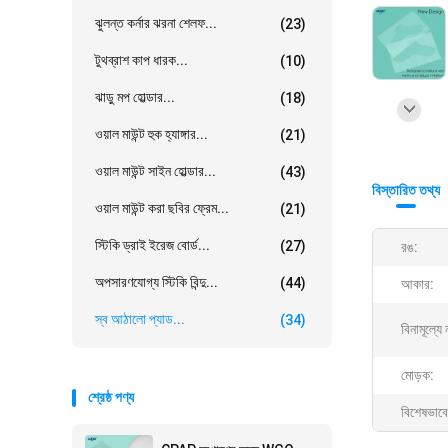
ঝুলন্ত কর্নার ঝরনা শেলফ...
(23)
টুথব্রাশ কাপ ধারক...
(10)
ঝাড়ু মপ হোল্ডার...
(18)
ওয়াল মাউন্ট হুক হ্যাঙ্গার...
(21)
ওয়াল মাউন্ট সাইন হোল্ডার...
(43)
বিস্তারিত তথ্য
ওয়াল মাউন্ট করা ছবির ফ্রেম...
(21)
স্টিকি ড্রাই ইরেজ বোর্ড...
(27)
রঙ:
অপসারণযোগ্য স্টিকি বিন্দু...
(44)
আকার:
স্ব আঠালো প্যাড...
(34)
বিনামূল্যে 
মোড়ক:
শ্রেষ্ঠ পণ্য
বিশেষভাবে