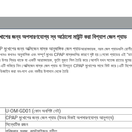
শের জন্য অপসারণযোগ্য স্ব আঠালো মাউন্ট করা বিপ্যাপ জেল প্যাড
মুখোশের জন্য অক্সিজেন মাস্ক আনুষাঙ্গিক জেল প্যাড
আরামদায়ক, নরম জেল প্যাডগুলি রোগীদ
কখনও কখনও অনুনাসিক এবং সম্পূর্ণ মুখের CPAP মাস্কগুলির কারণে সৃষ্ট হয়।গেকো প্যাডের এই "ড
র উপর স্থির থাকে যা একটি আরামদায়ক, ফুটো মুক্ত সিল তৈরি করে।আপনি যখন সতেজ রাতের ঘুমের পর
 এটি শুকিয়ে নিন।অক্সিজেন মাস্ক জেল প্যাড যা বিস্তৃত CPAP মুখোশের সাথে ফিট করে।এটি বিশে
 ডিজাইন করা নন-দাগ এবং নমনীয় উপাদান থেকে তৈরি
U-OM-GD01 (কোন অবশিষ্ট নেই)
CPAP মুখোশের জন্য জেল প্যাড (উভয় দিকই অপসারণযোগ্য আনুগত্য)
সিন্থেটিক রজন
পরিষ্কার, স্বচ্ছ, কাস্টমাইজড গৃহীত