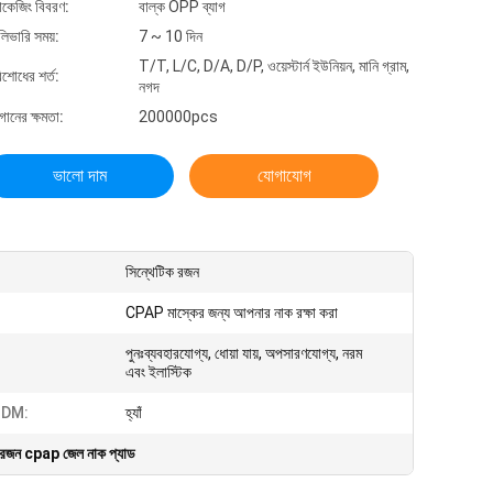
যাকেজিং বিবরণ:
বাল্ক OPP ব্যাগ
লিভারি সময়:
7 ~ 10 দিন
T/T, L/C, D/A, D/P, ওয়েস্টার্ন ইউনিয়ন, মানি গ্রাম,
িশোধের শর্ত:
নগদ
গানের ক্ষমতা:
200000pcs
ভালো দাম
যোগাযোগ
সিন্থেটিক রজন
CPAP মাস্কের জন্য আপনার নাক রক্ষা করা
পুনঃব্যবহারযোগ্য, ধোয়া যায়, অপসারণযোগ্য, নরম
এবং ইলাস্টিক
DM:
হ্যাঁ
রজন cpap জেল নাক প্যাড