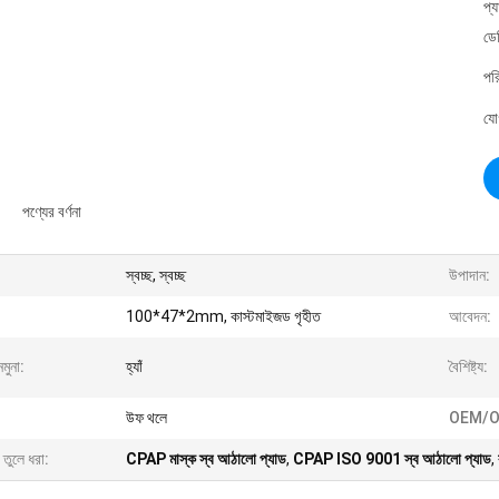
প্
ডে
পর
যো
পণ্যের বর্ণনা
স্বচ্ছ, স্বচ্ছ
উপাদান:
100*47*2mm, কাস্টমাইজড গৃহীত
আবেদন:
নমুনা:
হ্যাঁ
বৈশিষ্ট্য:
উফ থলে
OEM/O
 তুলে ধরা:
CPAP মাস্ক স্ব আঠালো প্যাড
,
CPAP ISO 9001 স্ব আঠালো প্যাড
,