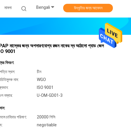
Bengali
মামলা
উদ্ধৃতির জন্য আবেদন
AP মাস্কের জন্য অপসারণযোগ্য রজন নাকের স্ব আঠালো প্যাড জেল
SO 9001
্যের বিবরণ:
পত্তি স্থল:
চীন
িচিতিমুলক নাম:
WGO
্ষ্যদান:
ISO 9001
েল নম্বার:
U-OM-GD01-3
দান:
ূনতম চাহিদার পরিমাণ:
20000 পিসি
্য:
negotiable