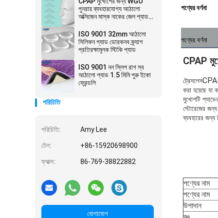
CPAP মুখোশের জন্য WGO
পণ্যের বর্ণনা
পুনরায় ব্যবহারযোগ্য আঠালো
অক্সিজেন মাস্ক নাকের জেল প্যাড
ইউনিভার্সাল
ISO 9001 32mm আঠালো
পণ্যের বর্ণনা
সিলিকন প্যাড ডোরকনব ক্র্যাশ
প্রতিরক্ষামূলক স্টিকি প্যাড
CPAP মুখো
ISO 9001 নন স্লিপ রাগ স্ব
আঠালো প্যাড 1.5 মিমি পুরু ইকো
CPAP 
ট্রেসলেস
ফ্রেন্ডলি
করা হয়েছে যা 
মুখোশটি প্যাডে
পরিচিতি
স্টোরেজের জন্য
ব্যবহারের জন্য
পরিচিতি:
Amy Lee
টেল:
+86-15920698900
ফ্যাক্স:
86-769-38822882
পণ্যের নাম
পণ্যের নাম
উপাদান
যোগাযোগ
রঙ