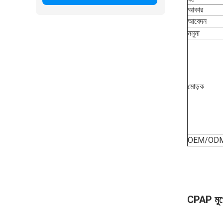
আকার
আবেদন
নমুনা
মোড়ক
OEM/OD
CPAP মুখোশ