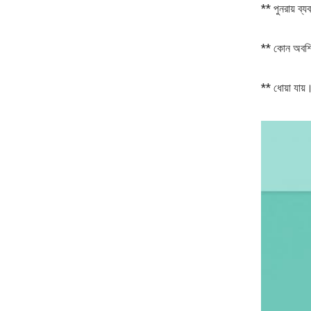
** পুনরায় ব্
** কোন অবশিষ্
** ধোয়া যায