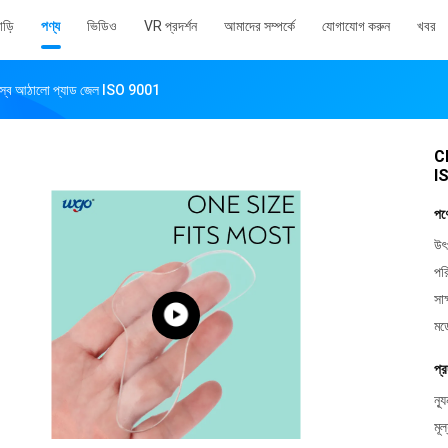
াড়ি
পণ্য
ভিডিও
VR প্রদর্শন
আমাদের সম্পর্কে
যোগাযোগ করুন
খবর
 স্ব আঠালো প্যাড জেল ISO 9001
CP
I
পণ
উৎ
পর
সাক
মড
প্র
ন্য
মূল