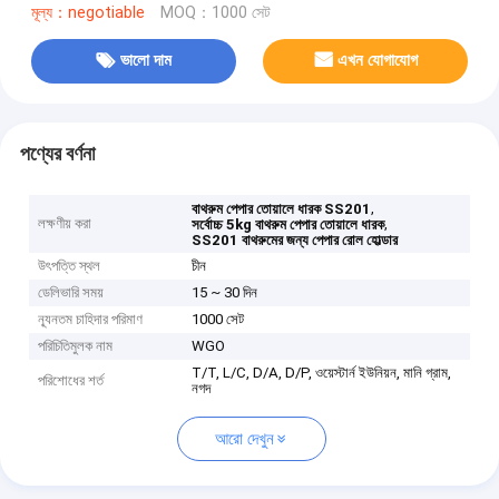
মূল্য：negotiable
MOQ：1000 সেট
ভালো দাম
এখন যোগাযোগ
পণ্যের বর্ণনা
,
বাথরুম পেপার তোয়ালে ধারক SS201
লক্ষণীয় করা
,
সর্বোচ্চ 5kg বাথরুম পেপার তোয়ালে ধারক
SS201 বাথরুমের জন্য পেপার রোল হোল্ডার
উৎপত্তি স্থল
চীন
ডেলিভারি সময়
15 ~ 30 দিন
ন্যূনতম চাহিদার পরিমাণ
1000 সেট
পরিচিতিমুলক নাম
WGO
T/T, L/C, D/A, D/P, ওয়েস্টার্ন ইউনিয়ন, মানি গ্রাম,
পরিশোধের শর্ত
নগদ
আরো দেখুন