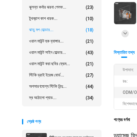
ঝুলন্ত কর্নার ঝরনা শেলফ...
(23)
টুথব্রাশ কাপ ধারক...
(10)
ঝাড়ু মপ হোল্ডার...
(18)
ওয়াল মাউন্ট হুক হ্যাঙ্গার...
(21)
ওয়াল মাউন্ট সাইন হোল্ডার...
বিস্তারিত তথ্য
(43)
ওয়াল মাউন্ট করা ছবির ফ্রেম...
(21)
উপাদান:
স্টিকি ড্রাই ইরেজ বোর্ড...
(27)
রঙ:
অপসারণযোগ্য স্টিকি বিন্দু...
(44)
ODM/O
স্ব আঠালো প্যাড...
(34)
বিশেষভাবে
পণ্যের বর্ণনা
শ্রেষ্ঠ পণ্য
ড্যামেজ ফ্র