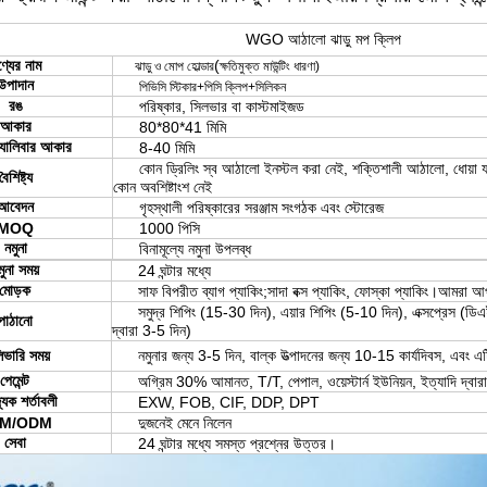
WGO আঠালো ঝাড়ু মপ ক্লিপ
্যের নাম
(
ঝাড়ু ও মোপ হোল্ডার
ক্ষতিমুক্ত মাউন্টিং ধারণা)
উপাদান
পিভিসি স্টিকার+পিসি ক্লিপ+সিলিকন
রঙ
পরিষ্কার, সিলভার বা কাস্টমাইজড
আকার
80*80*41 মিমি
্যালিবার আকার
8-40 মিমি
কোন ড্রিলিং স্ব আঠালো ইনস্টল করা নেই, শক্তিশালী আঠালো, ধোয়া য
বৈশিষ্ট্য
কোন অবশিষ্টাংশ নেই
আবেদন
গৃহস্থালী পরিষ্কারের সরঞ্জাম সংগঠক এবং স্টোরেজ
MOQ
1000 পিসি
নমুনা
বিনামূল্যে নমুনা উপলব্ধ
মুনা সময়
24 ঘন্টার মধ্যে
মোড়ক
সাফ বিপরীত ব্যাগ প্যাকিং;সাদা বক্স প্যাকিং, ফোস্কা প্যাকিং।আমরা 
সমুদ্র শিপিং (15-30 দিন), এয়ার শিপিং (5-10 দিন), এক্সপ্রেস (ডি
পাঠানো
দ্বারা 3-5 দিন)
িভারি সময়
নমুনার জন্য 3-5 দিন, বাল্ক উত্পাদনের জন্য 10-15 কার্যদিবস, এবং এ
পেমেন্ট
অগ্রিম 30% আমানত, T/T, পেপাল, ওয়েস্টার্ন ইউনিয়ন, ইত্যাদি দ্বা
্যক শর্তাবলী
EXW, FOB, CIF, DDP, DPT
M/ODM
দুজনেই মেনে নিলেন
সেবা
24 ঘন্টার মধ্যে সমস্ত প্রশ্নের উত্তর।