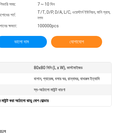
লিভারি সময়:
7 ~ 10 দিন
T/T, D/P, D/A, L/C, ওয়েস্টার্ন ইউনিয়ন, মানি গ্রাম,
িশোধের শর্ত:
নগদ
গানের ক্ষমতা:
100000pcs
ভালো দাম
যোগাযোগ
80x80 মিমি (L x W), কাস্টমাইজড
বাগান, গ্যারেজ, বসার ঘর, রান্নাঘর, বাথরুম ইত্যাদি
স্ব-আঠালো মাউন্ট ধারণা
লি মাউন্ট করা আঠালো ঝাড়ু মোপ হোল্ডার
্ডেল