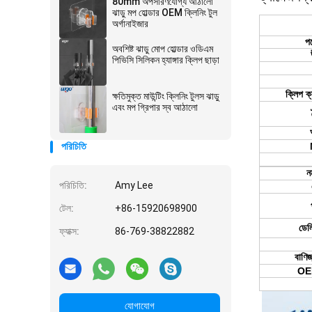
80mm অপসারণযোগ্য আঠালো
ঝাড়ু মপ হোল্ডার OEM ক্লিনিং টুল
অর্গানাইজার
পণ
অবশিষ্ট ঝাড়ু মোপ হোল্ডার ওডিএম
পিভিসি সিলিকন হ্যাঙ্গার ক্লিপ ছাড়া
ক্লিপ ক
ক্ষতিমুক্ত মাউন্টিং ক্লিনিং টুলস ঝাড়ু
এবং মপ গ্রিপার স্ব আঠালো
পরিচিতি
ন
পরিচিতি:
Amy Lee
টেল:
+86-15920698900
ডেল
ফ্যাক্স:
86-769-38822882
বাণিজ
OE
যোগাযোগ