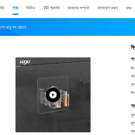
াড়ি
পণ্য
ভিডিও
VR প্রদর্শন
আমাদের সম্পর্কে
যোগাযোগ করুন
খবর
ালো ঝাড়ু মপ হোল্ডার
ক্
পণ
উৎ
পর
সাক
মড
প্র
ন্য
মূল
প্