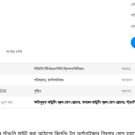
ডে
পর
যো
পণ্যের বর্ণনা
পিভিসি স্টিকার+পিসি ক্লিপ+সিলিকন
আকার:
পরিষ্কার, কাস্টমাইজড
আবেদন:
EM:
গৃহীত
স্থাপন:
 তুলে ধরা:
ক্ষতিমুক্ত মাউন্টিং ব্রুম মোপ হোল্ডার
,
বাথরুম মাউন্টিং ব্রুম মোপ হোল্ডার
,
স্ট্রং
ি স্ট্রংলি মাউন্ট করা আঠালো ক্লিনিং টুল অর্গানাইজার গ্রিপার মোপ হ্যান