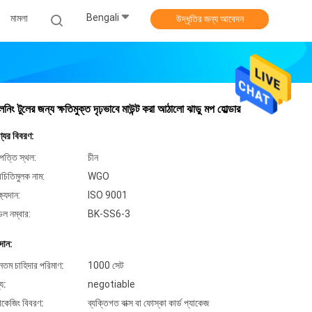
Bengali
মামলা
উদ্ধৃতির জন্য আবেদন
লিনিং টুলের জন্য ক্ষতিমুক্ত দৃঢ়ভাবে মাউন্ট করা আঠালো ঝাড়ু মপ হোল্ডার
্যের বিবরণ:
পত্তি স্থল:
চীন
িচিতিমুলক নাম:
WGO
্ষ্যদান:
ISO 9001
েল নম্বার:
BK-SS6-3
দান:
ূনতম চাহিদার পরিমাণ:
1000 সেট
্য:
negotiable
যাকেজিং বিবরণ:
ব্যক্তিগত বাক্স বা ফোস্কা কার্ড প্যাকেজ