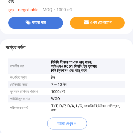
নেই
মূল্য：negotiable
MOQ：1000 সেট
ভালো দাম
এখন যোগাযোগ
পণ্যের বর্ণনা
,
পিভিসি স্টিকার মপ এবং ঝাড়ু ধারক
লক্ষণীয় করা
,
আইএসও 9001 ক্লিনিং টুল হ্যাঙ্গার
পিসি ক্লিপ মপ এবং ঝাড়ু ধারক
উৎপত্তি স্থল
চীন
ডেলিভারি সময়
7 ~ 10 দিন
ন্যূনতম চাহিদার পরিমাণ
1000 সেট
পরিচিতিমুলক নাম
WGO
T/T, D/P, D/A, L/C, ওয়েস্টার্ন ইউনিয়ন, মানি গ্রাম,
পরিশোধের শর্ত
নগদ
আরো দেখুন