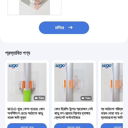
ড্রিলিং নেই
চালিয়ে
প্রস্তাবিত পণ্য
WGO মুছে ফেলা হয়েছে কোন
কোন ড্রিলিং টুলের প্রয়োজন নেই
স্ব আঠালো পরিষ্কারের
অবশিষ্টাংশ ছেড়ে আঠালো ঝাড়ু
ঝাড়ু মপ হোল্ডার গ্রিপার হ্যাঙ্গার
ধারক ধোয়া যায় এবং পু
ধারক ক্ষতি মুক্ত
ক্লোসেট অর্গানাইজার
ব্যবহারযোগ্য ক্ষতিমুক্
মাউন্ট গ্রিপার
ভালো দাম
ভালো দাম
ভালো দাম