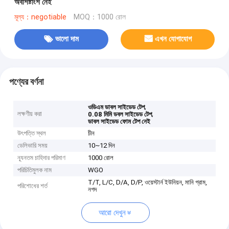
অবশিষ্টাংশ নেই
মূল্য：negotiable
MOQ：1000 রোল
ভালো দাম
এখন যোগাযোগ
পণ্যের বর্ণনা
,
ওডিএম ডাবল সাইডেড টেপ
লক্ষণীয় করা
,
0.08 মিমি ডবল সাইডেড টেপ
ডাবল সাইডেড ফোম টেপ নেই
উৎপত্তি স্থল
চীন
ডেলিভারি সময়
10~12 দিন
ন্যূনতম চাহিদার পরিমাণ
1000 রোল
পরিচিতিমুলক নাম
WGO
T/T, L/C, D/A, D/P, ওয়েস্টার্ন ইউনিয়ন, মানি গ্রাম,
পরিশোধের শর্ত
নগদ
আরো দেখুন