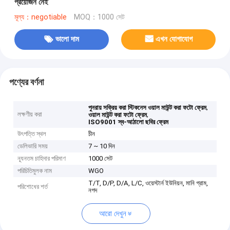
প্রয়োজন নেই
মূল্য：negotiable
MOQ：1000 সেট
ভালো দাম
এখন যোগাযোগ
পণ্যের বর্ণনা
,
পুনরায় সক্রিয় করা স্টিকনেস ওয়াল মাউন্ট করা ফটো ফ্রেম
লক্ষণীয় করা
,
ওয়াল মাউন্ট করা ফটো ফ্রেম
ISO9001 স্ব-আঠালো ছবির ফ্রেম
উৎপত্তি স্থল
চীন
ডেলিভারি সময়
7 ~ 10 দিন
ন্যূনতম চাহিদার পরিমাণ
1000 সেট
পরিচিতিমুলক নাম
WGO
T/T, D/P, D/A, L/C, ওয়েস্টার্ন ইউনিয়ন, মানি গ্রাম,
পরিশোধের শর্ত
নগদ
আরো দেখুন