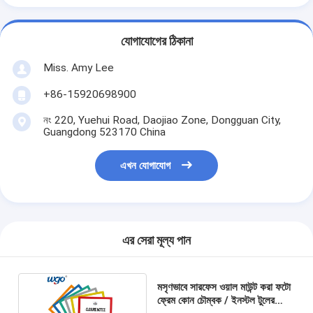
যোগাযোগের ঠিকানা
Miss. Amy Lee
+86-15920698900
নং 220, Yuehui Road, Daojiao Zone, Dongguan City,
Guangdong 523170 China
এখন যোগাযোগ
এর সেরা মূল্য পান
মসৃণভাবে সারফেস ওয়াল মাউন্ট করা ফটো
ফ্রেম কোন চৌম্বক / ইনস্টল টুলের