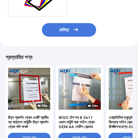
উপলব্ধ
চালিয়ে
প্রস্তাবিত পণ্য
চিহ্ন প্রদর্শন ফ্রেম একটি প্রাচীর
WGO টেপ সহ 8.5x11
এক্রাইলিক ডকুমেন্ট 
স্ব আঠালো মাউন্টিং চিহ্ন প্রদর্শন
ওয়াল মাউন্ট করা সাইন ফ্রেম
ক্লিয়ার সাইন হোল্ডার
ফ্রেম নথি পকেট
OEM A4 নোটিশ হোল্ডার
রিপজিশনযোগ্য O
ওয়াল মাউন্ট
ভালো দাম
ভালো দাম
ভালো দাম