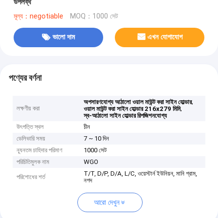
উপলব্ধ
মূল্য：negotiable
MOQ：1000 সেট
ভালো দাম
এখন যোগাযোগ
পণ্যের বর্ণনা
,
অপসারণযোগ্য আঠালো ওয়াল মাউন্ট করা সাইন হোল্ডার
লক্ষণীয় করা
,
ওয়াল মাউন্ট করা সাইন হোল্ডার 216x279 মিমি
স্ব-আঠালো সাইন হোল্ডার রিপজিশনযোগ্য
উৎপত্তি স্থল
চীন
ডেলিভারি সময়
7 ~ 10 দিন
ন্যূনতম চাহিদার পরিমাণ
1000 সেট
পরিচিতিমুলক নাম
WGO
T/T, D/P, D/A, L/C, ওয়েস্টার্ন ইউনিয়ন, মানি গ্রাম,
পরিশোধের শর্ত
নগদ
আরো দেখুন