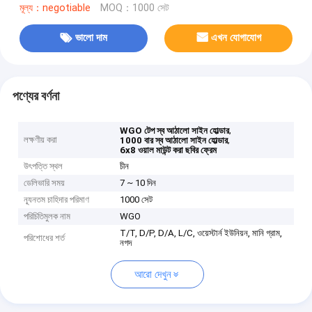
মূল্য：negotiable
MOQ：1000 সেট
ভালো দাম
এখন যোগাযোগ
পণ্যের বর্ণনা
,
WGO টেপ স্ব আঠালো সাইন হোল্ডার
লক্ষণীয় করা
,
1000 বার স্ব আঠালো সাইন হোল্ডার
6x8 ওয়াল মাউন্ট করা ছবির ফ্রেম
উৎপত্তি স্থল
চীন
ডেলিভারি সময়
7 ~ 10 দিন
ন্যূনতম চাহিদার পরিমাণ
1000 সেট
পরিচিতিমুলক নাম
WGO
T/T, D/P, D/A, L/C, ওয়েস্টার্ন ইউনিয়ন, মানি গ্রাম,
পরিশোধের শর্ত
নগদ
আরো দেখুন