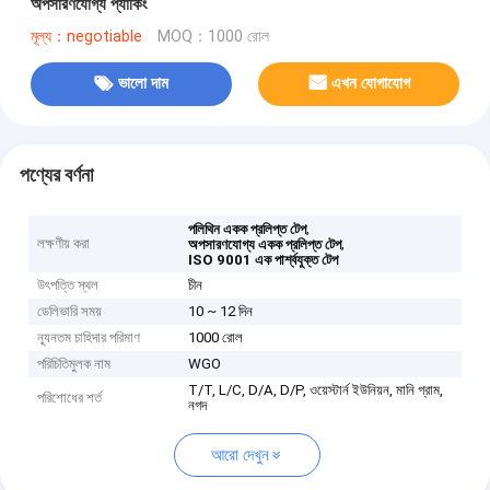
অপসারণযোগ্য প্যাকিং
মূল্য：negotiable
MOQ：1000 রোল
ভালো দাম
এখন যোগাযোগ
পণ্যের বর্ণনা
,
পলিথিন একক প্রলিপ্ত টেপ
লক্ষণীয় করা
,
অপসারণযোগ্য একক প্রলিপ্ত টেপ
ISO 9001 এক পার্শ্বযুক্ত টেপ
উৎপত্তি স্থল
চীন
ডেলিভারি সময়
10 ~ 12 দিন
ন্যূনতম চাহিদার পরিমাণ
1000 রোল
পরিচিতিমুলক নাম
WGO
T/T, L/C, D/A, D/P, ওয়েস্টার্ন ইউনিয়ন, মানি গ্রাম,
পরিশোধের শর্ত
নগদ
আরো দেখুন