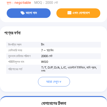
মূল্য：negotiable
MOQ：2000 সেট
ভালো দাম
এখন যোগাযোগ
পণ্যের বর্ণনা
উৎপত্তি স্থল
চীন
ডেলিভারি সময়
7 ~ 10 দিন
ন্যূনতম চাহিদার পরিমাণ
2000 সেট
পরিচিতিমুলক নাম
WGO
T/T, D/P, D/A, L/C, ওয়েস্টার্ন ইউনিয়ন, মানি গ্রাম,
পরিশোধের শর্ত
নগদ
আরো দেখুন
যোগাযোগের ঠিকানা