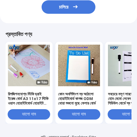
চালিয়ে
প্রস্তাবিত পণ্য
রিপজিশনযোগ্য স্টিকি ড্রাই
কোন অবশিষ্টাংশ স্ব আঠালো
সবচেয়ে মসৃণ সারফেস
ইরেজ বোর্ড A3 11x17 স্টিকি
হোয়াইটবোর্ড কাগজ ODM
হোম মেমো লেবেল ড্র
ওয়াল হোয়াইটবোর্ড হোয়াইট
ধোয়া শুকনো মুছে ফেলার বোর্ড
শিডিউল বোর্ডে স্ব আঠ
রাইটিং বোর্ড
ভালো দাম
ভালো দাম
ভালো দাম