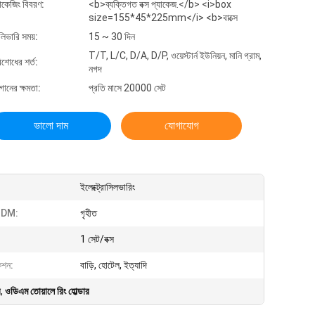
যাকেজিং বিবরণ:
<b>ব্যক্তিগত বক্স প্যাকেজ.</b> <i>box
size=155*45*225mm</i> <b>বাক্সে
লিভারি সময়:
15 ~ 30 দিন
T/T, L/C, D/A, D/P, ওয়েস্টার্ন ইউনিয়ন, মানি গ্রাম,
িশোধের শর্ত:
নগদ
গানের ক্ষমতা:
প্রতি মাসে 20000 সেট
ভালো দাম
যোগাযোগ
ইলেক্ট্রোসিলভারিং
DM:
গৃহীত
1 সেট/বক্স
েশন:
বাড়ি, হোটেল, ইত্যাদি
র
,
ওডিএম তোয়ালে রিং হোল্ডার