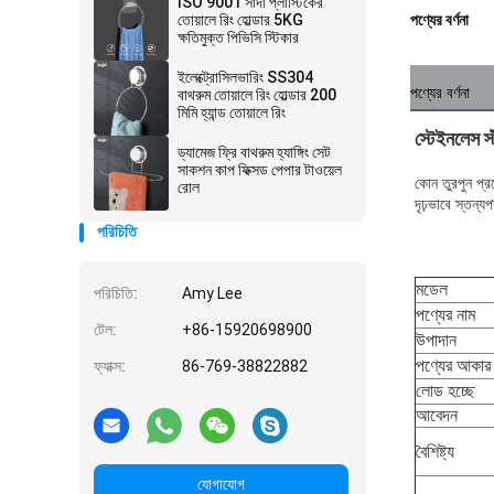
ISO 9001 সাদা প্লাস্টিকের
তোয়ালে রিং হোল্ডার 5KG
পণ্যের বর্ণনা
ক্ষতিমুক্ত পিভিসি স্টিকার
ইলেক্ট্রোসিলভারিং SS304
পণ্যের বর্ণনা
বাথরুম তোয়ালে রিং হোল্ডার 200
মিমি হ্যান্ড তোয়ালে রিং
স্টেইনলেস স্
ড্যামেজ ফ্রি বাথরুম হ্যাঙ্গিং সেট
সাকশন কাপ ফিক্সড পেপার টাওয়েল
কোন তুরপুন প্র
রোল
দৃঢ়ভাবে স্তন্য
পরিচিতি
মডেল
পরিচিতি:
Amy Lee
পণ্যের নাম
টেল:
+86-15920698900
উপাদান
পণ্যের আকার
ফ্যাক্স:
86-769-38822882
লোড হচ্ছে
আবেদন
বৈশিষ্ট্য
যোগাযোগ