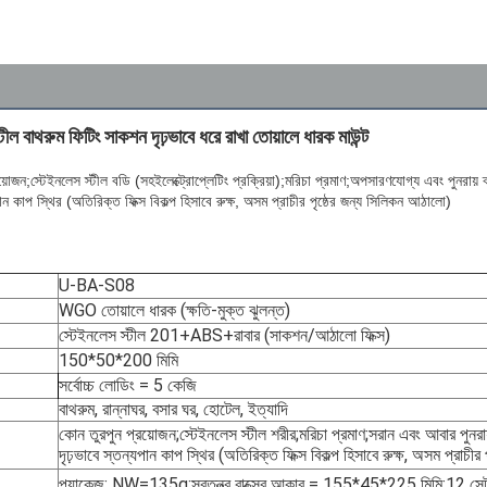
টীল বাথরুম ফিটিং সাকশন দৃঢ়ভাবে ধরে রাখা তোয়ালে ধারক মাউন্ট
য়োজন;স্টেইনলেস স্টীল বডি (সহ
ইলেক্ট্রোপ্লেটিং প্রক্রিয়া
)
;মরিচা প্রমাণ;অপসারণযোগ্য এবং পুনরায় ব
পান কাপ স্থির (অতিরিক্ত ফিক্স বিকল্প হিসাবে রুক্ষ, অসম প্রাচীর পৃষ্ঠের জন্য সিলিকন আঠালো)
U-BA-S08
WGO তোয়ালে ধারক (ক্ষতি-মুক্ত ঝুলন্ত)
স্টেইনলেস স্টীল 201+ABS+রাবার (সাকশন/আঠালো ফিক্স)
150*50*200 মিমি
সর্বোচ্চ লোডিং = 5 কেজি
বাথরুম, রান্নাঘর, বসার ঘর, হোটেল, ইত্যাদি
কোন তুরপুন প্রয়োজন;স্টেইনলেস স্টীল শরীর;মরিচা প্রমাণ;সরান এবং আবার পুনরায
দৃঢ়ভাবে স্তন্যপান কাপ স্থির (অতিরিক্ত ফিক্স বিকল্প হিসাবে রুক্ষ, অসম প্রাচী
প্যাকেজ: NW=135g;স্বতন্ত্র বাক্সের আকার = 155*45*225 মিমি;12 স