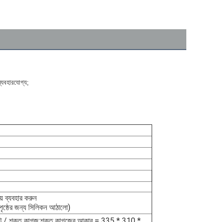
্যবহারযোগ্য;
় ব্যবহার করুন
র পৃষ্ঠের জন্য সিলিকন আঠালো)
েট / শক্ত কাগজ;শক্ত কাগজের আকার = 335 * 310 * 