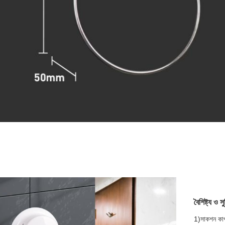
বৈশিষ্ট্য ও সু
1)
সাকশন কাপ 