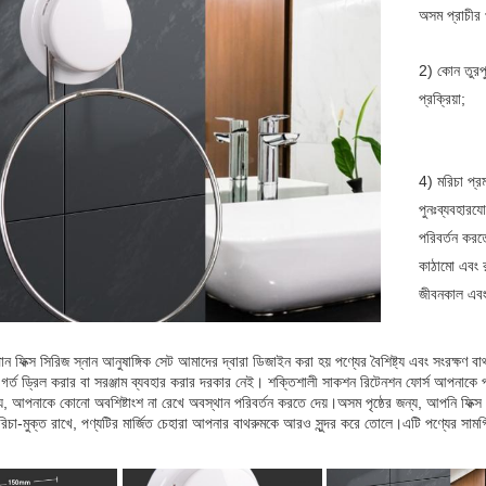
অসম প্রাচীর 
2) কোন তুরপু
প্রক্রিয়া;
4) মরিচা প্র
পুনঃব্যবহারয
পরিবর্তন করতে
কাঠামো এবং র
জীবনকাল এবং
িক্স সিরিজ স্নান আনুষাঙ্গিক সেট আমাদের দ্বারা ডিজাইন করা হয় পণ্যের বৈশিষ্ট্য এবং সংরক্ষণ বাথর
র্ত ড্রিল করার বা সরঞ্জাম ব্যবহার করার দরকার নেই। শক্তিশালী সাকশন রিটেনশন ফোর্স আপনাকে প্
গ্য, আপনাকে কোনো অবশিষ্টাংশ না রেখে অবস্থান পরিবর্তন করতে দেয়।অসম পৃষ্ঠের জন্য, আপনি 
 মরিচা-মুক্ত রাখে, পণ্যটির মার্জিত চেহারা আপনার বাথরুমকে আরও সুন্দর করে তোলে।এটি পণ্যের স