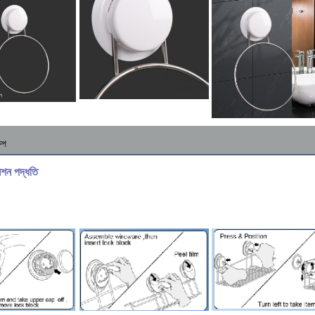
েপ
েশন পদ্ধতি