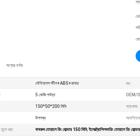
প্
ডে
পর
যো
পণ্যের বর্ণনা
স্টেইনলেস স্টীল+ABS+রাবার
রঙ:
:
5 কেজি পর্যন্ত
OEM/O
150*50*200 মিমি
প্যাকেজ:
উপলব্ধ
অ্যাপ্লিক
 তুলে ধরা:
বাথরুম তোয়ালে রিং হোল্ডার 150 মিমি
,
ইলেক্ট্রোসিলভারিং তোয়ালে রিং হোল্ডা