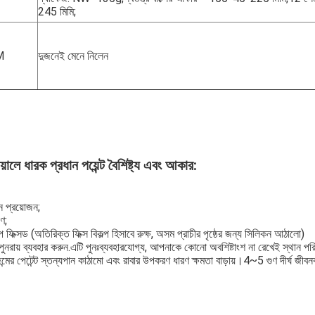
245 মিমি;
M
দুজনেই মেনে নিলেন
ে ধারক প্রধান পয়েন্ট বৈশিষ্ট্য এবং আকার:
ন প্রয়োজন;
ণ;
ফিক্সড (অতিরিক্ত ফিক্স বিকল্প হিসাবে রুক্ষ, অসম প্রাচীর পৃষ্ঠের জন্য সিলিকন আঠালো)
ুনরায় ব্যবহার করুন.এটি পুনঃব্যবহারযোগ্য, আপনাকে কোনো অবশিষ্টাংশ না রেখেই স্থান পর
জন্মের পেটেন্ট স্তন্যপান কাঠামো এবং রাবার উপকরণ ধারণ ক্ষমতা বাড়ায়।4~5 গুণ দীর্ঘ 