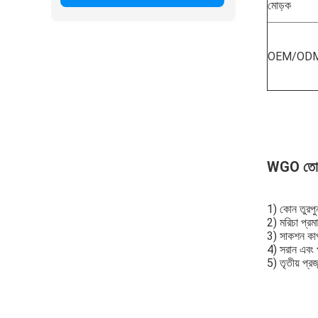
মোড়ক
OEM/OD
WGO তোয়াল
1) কোন তুরপু
2) মরিচা প্রমা
3) সাকশন কাপ 
4) সরান এবং প
5) তৃতীয় প্র