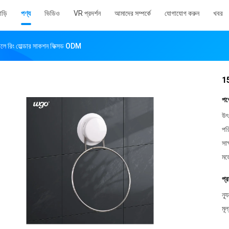
াড়ি
পণ্য
ভিডিও
VR প্রদর্শন
আমাদের সম্পর্কে
যোগাযোগ করুন
খবর
লে রিং হোল্ডার সাকশন ফিক্সড ODM
15
পণ
উৎ
পর
সাক
মড
প্র
ন্য
মূল