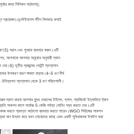
পৃষ্ঠের জন্য সিলিকন আঠালো)
;
ন প্রয়োজন;৩)
স্টেইনলেস স্টীল সিলভার কলাই 
মাণ;5) সরান এবং পুনরায় ব্যবহার করুন।এটি 
োগ্য, আপনাকে আপনার অনুরোধ অনুযায়ী স্থান 
 দেয়।6) তৃতীয় প্রজন্মের পেটেন্ট স্তন্যপান 
াবার উপকরণ ধারণ ক্ষমতা বাড়ায়।4~5 গুণ দীর্ঘ 
 ঐতিহ্যগত স্তন্যপান থেকে 3 গুণ শক্তিশালী।
ুম স্থান ধারনা.আপনার সুন্দর দেয়ালের টাইলস, গ্লাস, ল্যামিনেট ইত্যাদিতে ট্যাপ 
রতি সাকশন কাপে সর্বোচ্চ 5 কেজি পর্যন্ত লোডিং সহ্য করতে দেয়।এটি 
ফিক্স কাজ করতে প্রদত্ত আঠালো ব্যবহার করতে পারেন।WGO সিরিজের সাকশন 
ামগ্রিক মান উন্নত করে যখন লোকেদের কাছে এমন একটি সুবিধাজনক ইনস্টল করা 