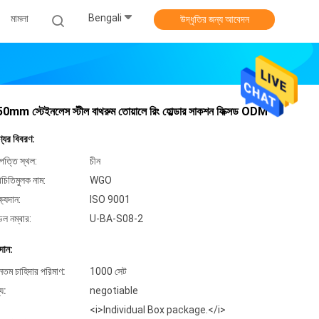
Bengali
মামলা
উদ্ধৃতির জন্য আবেদন
0mm স্টেইনলেস স্টীল বাথরুম তোয়ালে রিং হোল্ডার সাকশন ফিক্সড ODM
্যের বিবরণ:
পত্তি স্থল:
চীন
িচিতিমুলক নাম:
WGO
্ষ্যদান:
ISO 9001
েল নম্বার:
U-BA-S08-2
দান:
ূনতম চাহিদার পরিমাণ:
1000 সেট
্য:
negotiable
<i>Individual Box package.</i>