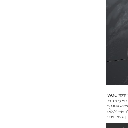
WGO স্তন্যপান ফ
করার জন্য আর গ
পুনঃব্যবহারযো
সেটগুলি সর্বদা
সমাধান থাকে।