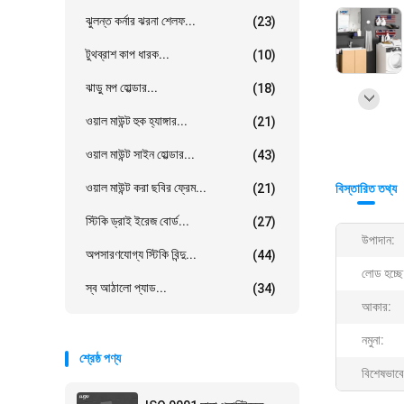
ঝুলন্ত কর্নার ঝরনা শেলফ...
(23)
টুথব্রাশ কাপ ধারক...
(10)
ঝাড়ু মপ হোল্ডার...
(18)
ওয়াল মাউন্ট হুক হ্যাঙ্গার...
(21)
ওয়াল মাউন্ট সাইন হোল্ডার...
(43)
ওয়াল মাউন্ট করা ছবির ফ্রেম...
(21)
বিস্তারিত তথ্য
স্টিকি ড্রাই ইরেজ বোর্ড...
(27)
উপাদান:
অপসারণযোগ্য স্টিকি বিন্দু...
(44)
লোড হচ্ছে
স্ব আঠালো প্যাড...
(34)
আকার:
নমুনা:
শ্রেষ্ঠ পণ্য
বিশেষভাবে