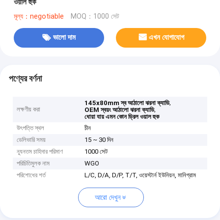
ওয়াল হুক
মূল্য：negotiable
MOQ：1000 সেট
ভালো দাম
এখন যোগাযোগ
পণ্যের বর্ণনা
,
145x80mm স্ব আঠালো ঝরনা ক্যাডি
লক্ষণীয় করা
,
OEM স্বয়ং আঠালো ঝরনা ক্যাডি
ধোয়া যায় এমন কোন ড্রিল ওয়াল হুক
উৎপত্তি স্থল
চীন
ডেলিভারি সময়
15 ~ 30 দিন
ন্যূনতম চাহিদার পরিমাণ
1000 সেট
পরিচিতিমুলক নাম
WGO
পরিশোধের শর্ত
L/C, D/A, D/P, T/T, ওয়েস্টার্ন ইউনিয়ন, মানিগ্রাম
আরো দেখুন