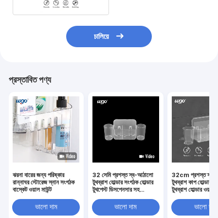
চালিয়ে
প্রস্তাবিত পণ্য
ঝরনা বারের জন্য পরিষ্কার
32 সেমি প্রশস্ত স্ব-আঠালো
32cm প্রশস্ত স্ব 
রান্নাঘর স্টোরেজ স্নান সংগঠক
টুথব্রাশ হোল্ডার সংগঠক হোল্ডার
টুথব্রাশ কাপ হোল্ডা
বাস্কেট ওয়াল মাউন্ট
টুথপেস্ট ডিসপেনসার সহ
টুথব্রাশ হোল্ডার ওয়া
বাথরুমের সজ্জা
ভালো দাম
ভালো দাম
ভালো দাম