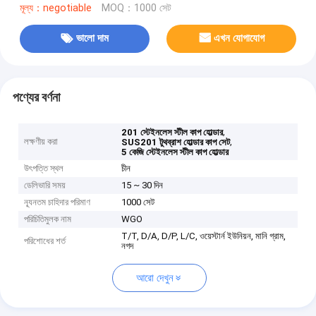
মূল্য：negotiable
MOQ：1000 সেট
ভালো দাম
এখন যোগাযোগ
পণ্যের বর্ণনা
,
201 স্টেইনলেস স্টীল কাপ হোল্ডার
লক্ষণীয় করা
,
SUS201 টুথব্রাশ হোল্ডার কাপ সেট
5 কেজি স্টেইনলেস স্টীল কাপ হোল্ডার
উৎপত্তি স্থল
চীন
ডেলিভারি সময়
15 ~ 30 দিন
ন্যূনতম চাহিদার পরিমাণ
1000 সেট
পরিচিতিমুলক নাম
WGO
T/T, D/A, D/P, L/C, ওয়েস্টার্ন ইউনিয়ন, মানি গ্রাম,
পরিশোধের শর্ত
নগদ
আরো দেখুন