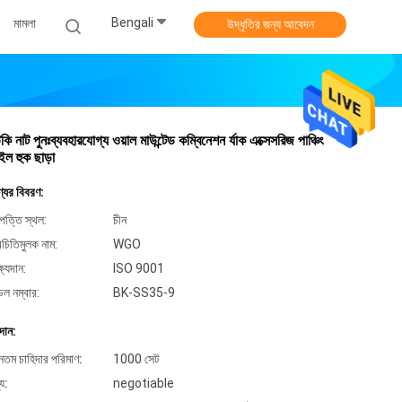
Bengali
মামলা
উদ্ধৃতির জন্য আবেদন
টিকি নাট পুনঃব্যবহারযোগ্য ওয়াল মাউন্টেড কম্বিনেশন র্যাক এক্সেসরিজ পাঞ্চিং
ইল হুক ছাড়া
্যের বিবরণ:
পত্তি স্থল:
চীন
িচিতিমুলক নাম:
WGO
্ষ্যদান:
ISO 9001
েল নম্বার:
BK-SS35-9
দান:
ূনতম চাহিদার পরিমাণ:
1000 সেট
্য:
negotiable