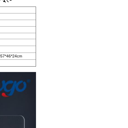
জ=57*46*24cm