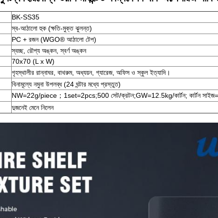
BK-SS35
স্ব-আঠালো হুক (ক্ষতি-মুক্ত ঝুলন্ত)
PC + রজন (WGO® আঠালো টেপ)
স্বচ্ছ, রৌপ্য অঙ্কন, স্বর্ণ অঙ্কন
70x70 (L x W)
গৃহস্থালীর রান্নাঘর, বাথরুম, অধ্যয়ন, গ্যারেজ, অফিস ও স্কুল ইত্যাদি।
বিনামূল্যে নমুনা উপলব্ধ (24 ঘন্টার মধ্যে প্রস্তুত)
NW=22g/piece；1set=2pcs;500 সেট/ক্রটন;GW=12.5kg/কার্টন; কার্টন সাই
দুজনেই মেনে নিলেন