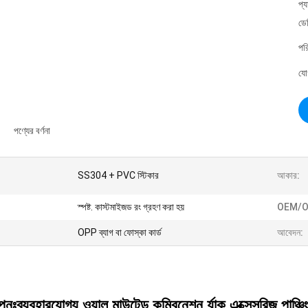
প্
ডে
পর
যো
পণ্যের বর্ণনা
SS304 + PVC স্টিকার
আকার:
স্পষ্ট. কাস্টমাইজড রং গ্রহণ করা হয়
OEM/O
OPP ব্যাগ বা ফোস্কা কার্ড
আবেদন:
পুনঃব্যবহারযোগ্য ওয়াল মাউন্টেড কম্বিনেশন র্যাক এক্সেসরিজ পাঞ্চি