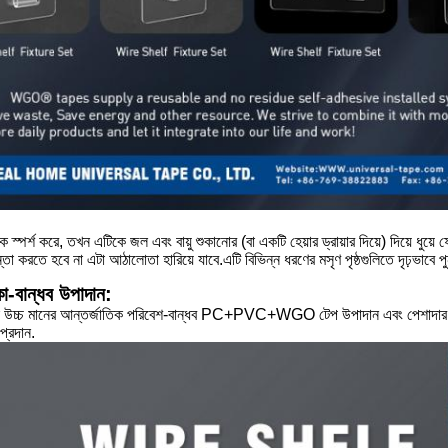
 স্পর্শ করে, তখন এটিকে জল এবং বায়ু শুকানোর (বা একটি হেয়ার ড্রায়ার দিয়ে) দিয়ে ধুয
তা করতে হবে না এটা আঠালোতা হারিয়ে যাবে.এটি বিভিন্ন ধরণের মসৃণ পৃষ্ঠগুলিতে দৃঢ়ভাবে
-বান্ধব উপাদান:
্চ মানের আন্তর্জাতিক পরিবেশ-বান্ধব PC+PVC+WGO টেপ উপাদান এবং পেশাদার ডিট ক
প্রদান.