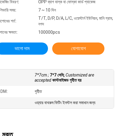
যাকেজিং বিবরণ:
OPP ব্যাগ বাল্ক বা ফোস্কা কার্ড প্যাকেজ
লিভারি সময়:
7 ~ 10 দিন
T/T, D/P, D/A, L/C, ওয়েস্টার্ন ইউনিয়ন, মানি গ্রাম,
িশোধের শর্ত:
নগদ
গানের ক্ষমতা:
100000pcs
ভালো দাম
যোগাযোগ
7*7cm ;
7*7 সেমি;
Customized are
accepted
কাস্টমাইজড গৃহীত হয়
DM:
গৃহীত
ওয়্যার বাথরুম ফিটিং ইনস্টল করা সমাধান জন্য
ং মুক্ত