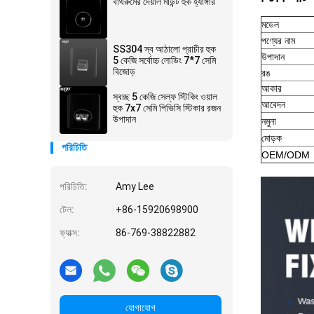
বাথরুমের দেয়াল মাউন্ট হুক হ্যাঙ্গার
মডেল
পণ্যের নাম
SS304 স্ব আঠালো প্রাচীর হুক
উপাদান
5 কেজি সর্বোচ্চ লোডিং 7*7 সেমি
বিজোড়
রঙ
আকার
স্বচ্ছ 5 কেজি সেল্ফ স্টিকিং ওয়াল
আবেদন
হুক 7x7 সেমি পিভিসি স্টিকার রজন
উপাদান
নমুনা
মোড়ক
পরিচিতি
OEM/ODM
পরিচিতি:
Amy Lee
টেল:
+86-15920698900
ফ্যাক্স:
86-769-38822882
যোগাযোগ