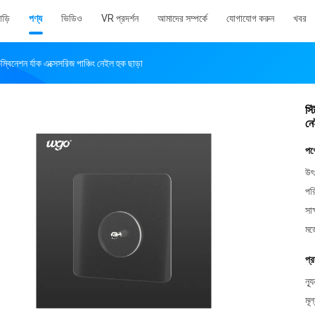
াড়ি
পণ্য
ভিডিও
VR প্রদর্শন
আমাদের সম্পর্কে
যোগাযোগ করুন
খবর
ম্বিনেশন র্যাক এক্সেসরিজ পাঞ্চিং নেইল হুক ছাড়া
স্
নে
পণ
উৎ
পর
সাক
মড
প্র
ন্য
মূল