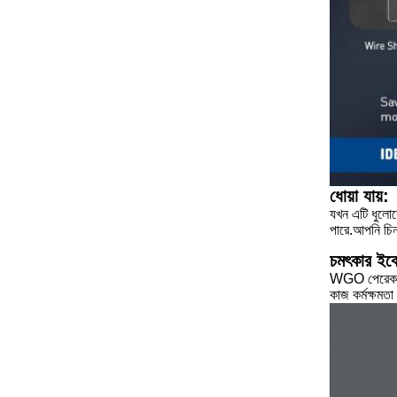
ধোয়া যায়:
যখন এটি ধুলোকে
পারে.আপনি চিন্
চমৎকার ইকো
WGO পেরেক উচ
কাজ কর্মক্ষমতা 