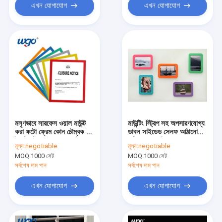
এখন যোগাযোগ
এখন যোগাযোগ
মসৃণভাবে সারফেস ওয়াল মাউন্ট
মাউন্টিং স্ট্রিপ সহ অপসারণযোগ্য
করা ফটো ফ্রেম কোন চৌম্বক /
ডাবল সাইডেড সেলফ আঠালো
ইনস্টল টুলের প্রয়োজন নেই
ছবির ফ্রেম নেই
মূল্য:
negotiable
মূল্য:
negotiable
MOQ:
1000 সেট
MOQ:
1000 সেট
সর্বশেষ দাম পান
সর্বশেষ দাম পান
এখন যোগাযোগ
এখন যোগাযোগ