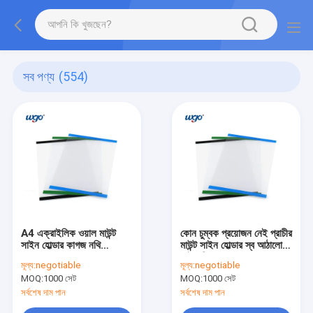
সব পণ্য
(554)
A4 এক্রাইলিক ওয়াল মাউন্ট
কোন চুম্বক প্রয়োজন নেই প্রাচীর
সাইন হোল্ডার কাগজ নথি
মাউন্ট সাইন হোল্ডার স্ব আঠালো
ISO9001 ODM OEM
সাইন ডিসপ্লে ফ্রেম A4
মূল্য:
negotiable
মূল্য:
negotiable
জন্য
MOQ:
1000 সেট
MOQ:
1000 সেট
সর্বশেষ দাম পান
সর্বশেষ দাম পান