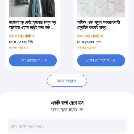
VR প্রদর্শন
আমাদের সম্পর্কে
জামাকাপড় কোট হ্যাঙ্গার জন্য স্ব
অফিস এবং স্কুল সরবরাহকারী
আঠালো ওয়াল মাউন্ট করা হুক রেল
ক্রেডিট কার্ডের জন্য
কারখানা ভ্রমণ
র্যাক
অপসারণযোগ্য আঠালো বিন্দু
মূল্য:
negotiable
মূল্য:
negotiable
রেস্টিকেবল স্টিকার
MOQ:
2000 পিসি
MOQ:
5000 সেট
মান নিয়ন্ত্রণ
সর্বশেষ দাম পান
সর্বশেষ দাম পান
যোগাযোগ করুন
এখন যোগাযোগ
এখন যোগাযোগ
খবর
আরো দেখুন
মামলা
উদ্ধৃতির জন্য আবেদন
একটি বার্তা রেখে যান
আমরা দ্রুত উত্তর দেব
বাথরুম পণ্য ধারক