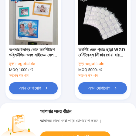
অপসারণযোগ্য কোন অবশিষ্টাংশ
অবশিষ্ট জেল প্যাড ছাড়া WGO
ডব্লিউজিও ডবল সাইডেড সেলফ
রেস্টিকেবল স্টিকার ধোয়া যায়
আঠালো ছবির ফ্রেম ওয়াল মাউন্ট
স্বয়ং আঠালো বিন্দু
মূল্য:
negotiable
মূল্য:
negotiable
করা হয়েছে
MOQ:
1000 সেট
MOQ:
5000 সেট
সর্বশেষ দাম পান
সর্বশেষ দাম পান
এখন যোগাযোগ
এখন যোগাযোগ
আপনার সময় বাঁচান
আমাদের সাথে সেরা পণ্য যোগাযোগ করুন।