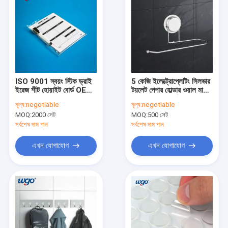
ISO 9001 স্বয়ং স্টিক ড্রাই
5 কেজি ইলেক্ট্রোপ্লেটিং সিলভার
ইরেজ শীট হোয়াইট বোর্ড OEM
টয়লেট পেপার হোল্ডার ওয়াল মাউন্ট
ODM হালকা ওজন
রোল সাকশন কাপ ফিক্সড
মূল্য:
negotiable
মূল্য:
negotiable
MOQ:
2000 সেট
MOQ:
500 সেট
সর্বশেষ দাম পান
সর্বশেষ দাম পান
এখন যোগাযোগ
এখন যোগাযোগ
বাড়ি
পণ্য
ভিডিও