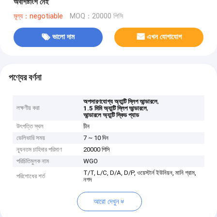
অবশিষ্টাংশ নেই
মূল্য：negotiable
MOQ：20000 পিসি
ভালো দাম
এখন যোগাযোগ
পণ্যের বর্ণনা
,
অপসারণযোগ্য অ্যান্টি স্লিপ আন্ডারলে
লক্ষণীয় করা
,
1.5 মিমি অ্যান্টি স্লিপ আন্ডারলে
আন্ডারলে অ্যান্টি স্কিড প্যাড
উৎপত্তি স্থল
চীন
ডেলিভারি সময়
7 ~ 10 দিন
ন্যূনতম চাহিদার পরিমাণ
20000 পিসি
পরিচিতিমুলক নাম
WGO
T/T, L/C, D/A, D/P, ওয়েস্টার্ন ইউনিয়ন, মানি গ্রাম,
পরিশোধের শর্ত
নগদ
আরো দেখুন