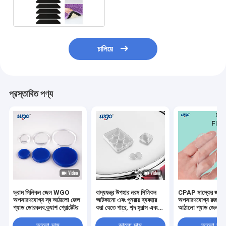
অবশিষ্টাংশ নেই
চালিয়ে
প্রস্তাবিত পণ্য
ড্রাম সিলিকন জেল WGO
বাদ্যযন্ত্র উপহার নরম সিলিকন
CPAP মাস্কের জন্য
অপসারণযোগ্য স্ব আঠালো জেল
আটকানো এবং পুনরায় ব্যবহার
অপসারণযোগ্য রজন না
প্যাড ডোরকনব ক্র্যাশ প্রোটেক্টর
করা যেতে পারে, শব্দ হ্রাস এবং
আঠালো প্যাড জেল 
বিরোধী সংঘর্ষ কাস্টমাইজ করা
9001
যেতে পারে
ভালো দাম
ভালো দাম
ভালো দাম