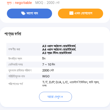
মূল্য：negotiable
MOQ：2000 সেট
ভালো দাম
এখন যোগাযোগ
পণ্যের বর্ণনা
,
A3 ওয়াল আঠালো হোয়াইটবোর্ড
লক্ষণীয় করা
,
A4 ওয়াল আঠালো হোয়াইটবোর্ড
A3 স্বয়ং স্টিক হোয়াইটবোর্ড
উৎপত্তি স্থল
চীন
ডেলিভারি সময়
7 ~ 10 দিন
ন্যূনতম চাহিদার পরিমাণ
2000 সেট
পরিচিতিমুলক নাম
WGO
T/T, D/P, D/A, L/C, ওয়েস্টার্ন ইউনিয়ন, মানি গ্রাম,
পরিশোধের শর্ত
নগদ
আরো দেখুন