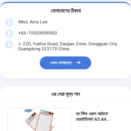
যোগাযোগের ঠিকানা
Miss. Amy Lee
+86-15920698900
নং 220, Yuehui Road, Daojiao Zone, Dongguan City,
Guangdong 523170 China
এখন যোগাযোগ
এর সেরা মূল্য পান
স্ব স্টিক ওয়াল আঠালো
হোয়াইটবোর্ড A3 A4
কাস্টমাইজড মাপ