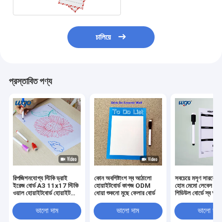
চালিয়ে
প্রস্তাবিত পণ্য
রিপজিশনযোগ্য স্টিকি ড্রাই
কোন অবশিষ্টাংশ স্ব আঠালো
সবচেয়ে মসৃণ সারফেস
ইরেজ বোর্ড A3 11x17 স্টিকি
হোয়াইটবোর্ড কাগজ ODM
হোম মেমো লেবেল ড্র
ওয়াল হোয়াইটবোর্ড হোয়াইট
ধোয়া শুকনো মুছে ফেলার বোর্ড
শিডিউল বোর্ডে স্ব আঠ
রাইটিং বোর্ড
ভালো দাম
ভালো দাম
ভালো দাম