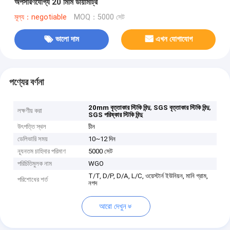
অপসারণযোগ্য 20 মিমি ডায়ামট্রি
মূল্য：negotiable
MOQ：5000 সেট
ভালো দাম
এখন যোগাযোগ
পণ্যের বর্ণনা
,
,
20mm বৃত্তাকার স্টিকি বিন্দু
SGS বৃত্তাকার স্টিকি বিন্দু
লক্ষণীয় করা
SGS পরিষ্কার স্টিকি বিন্দু
উৎপত্তি স্থল
চীন
ডেলিভারি সময়
10~12 দিন
ন্যূনতম চাহিদার পরিমাণ
5000 সেট
পরিচিতিমুলক নাম
WGO
T/T, D/P, D/A, L/C, ওয়েস্টার্ন ইউনিয়ন, মানি গ্রাম,
পরিশোধের শর্ত
নগদ
আরো দেখুন