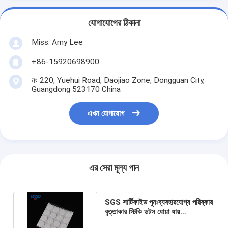
যোগাযোগের ঠিকানা
Miss. Amy Lee
+86-15920698900
নং 220, Yuehui Road, Daojiao Zone, Dongguan City,
Guangdong 523170 China
এখন যোগাযোগ
এর সেরা মূল্য পান
SGS সার্টিফাইড পুনঃব্যবহারযোগ্য পরিষ্কার
বৃত্তাকার স্টিকি ডটস ধোয়া যায়
অপসারণযোগ্য 20 মিমি ডায়ামট্রি