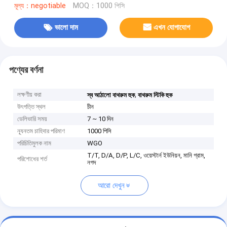
মূল্য：negotiable
MOQ：1000 পিসি
ভালো দাম
এখন যোগাযোগ
পণ্যের বর্ণনা
লক্ষণীয় করা
,
স্ব আঠালো বাথরুম হুক
বাথরুম স্টিকি হুক
উৎপত্তি স্থল
চীন
ডেলিভারি সময়
7 ~ 10 দিন
ন্যূনতম চাহিদার পরিমাণ
1000 পিসি
পরিচিতিমুলক নাম
WGO
T/T, D/A, D/P, L/C, ওয়েস্টার্ন ইউনিয়ন, মানি গ্রাম,
পরিশোধের শর্ত
নগদ
আরো দেখুন