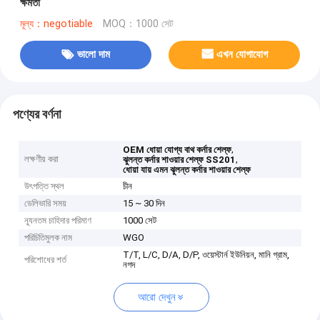
ক্ষমতা
মূল্য：negotiable
MOQ：1000 সেট
ভালো দাম
এখন যোগাযোগ
পণ্যের বর্ণনা
,
OEM ধোয়া যোগ্য বাথ কর্নার শেল্ফ
লক্ষণীয় করা
,
ঝুলন্ত কর্নার শাওয়ার শেল্ফ SS201
ধোয়া যায় এমন ঝুলন্ত কর্নার শাওয়ার শেল্ফ
উৎপত্তি স্থল
চীন
ডেলিভারি সময়
15 ~ 30 দিন
ন্যূনতম চাহিদার পরিমাণ
1000 সেট
পরিচিতিমুলক নাম
WGO
T/T, L/C, D/A, D/P, ওয়েস্টার্ন ইউনিয়ন, মানি গ্রাম,
পরিশোধের শর্ত
নগদ
আরো দেখুন