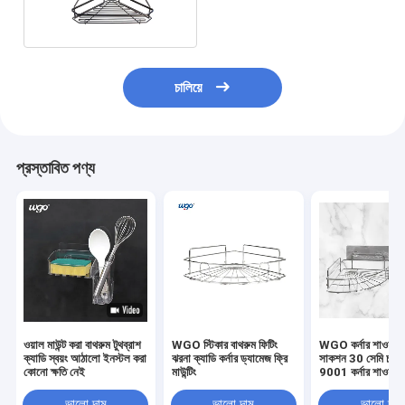
ক্ষমতা
চালিয়ে
প্রস্তাবিত পণ্য
ওয়াল মাউন্ট করা বাথরুম টুথব্রাশ
WGO স্টিকার বাথরুম ফিটিং
WGO কর্নার শাওয়ার ক
ক্যাডি স্বয়ং আঠালো ইনস্টল করা
ঝরনা ক্যাডি কর্নার ড্যামেজ ফ্রি
সাকশন 30 সেমি চওড
কোনো ক্ষতি নেই
মাউন্টিং
9001 কর্নার শাওয়ার 
ভালো দাম
ভালো দাম
ভালো দাম