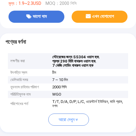
মূল্য：1.9~2.3USD
MOQ：2000 পিসি
ভালো দাম
এখন যোগাযোগ
পণ্যের বর্ণনা
,
স্টোরেজের জন্য SS304 ওয়াল হুক
লক্ষণীয় করা
,
প্রস্থ 290 মিমি বাথরুম ওয়াল হুক
7 কেজি লোডিং বাথরুম ওয়াল হুক
উৎপত্তি স্থল
চীন
ডেলিভারি সময়
7 ~ 10 দিন
ন্যূনতম চাহিদার পরিমাণ
2000 পিসি
পরিচিতিমুলক নাম
WGO
T/T, D/A, D/P, L/C, ওয়েস্টার্ন ইউনিয়ন, মানি গ্রাম,
পরিশোধের শর্ত
নগদ
আরো দেখুন