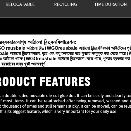
র
ব্যবহারযোগ্য আঠালো বিন্দু
কনফিগারেশন:
GO reusbale আঠালো বিন্দু।WGO
reusbale আঠালো বিন্দু
বেশিরভাগ আইটেমের পৃষ্
le আঠালো বিন্দু
অপসারণ, ধুয়ে এবং বায়ু শুকানোর পরে পুনরায় সংযুক্ত করা যেতে পা
খনও আঠালো থাকে।WGO
reusbale আঠালো বিন্দু
সরানো যেতে পারে, পুনরায় ব্যবহার করা 
ব্যবহারের জন্য খুবই গুরুত্বপূর্ণ।