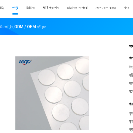
াড়ি
পণ্য
ভিডিও
VR প্রদর্শন
আমাদের সম্পর্কে
যোগাযোগ করুন
খবর
আঠালো বিন্দু ODM / OEM স্বীকৃত
সা
পণ
উৎ
পর
সাক
মড
প্র
ন্য
মূল
প্