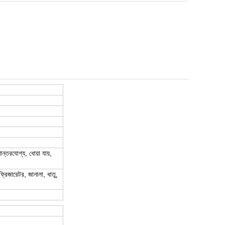
ান্তরযোগ্য, ধোয়া যায়,
্রিজারেটর, জানালা, ধাতু,