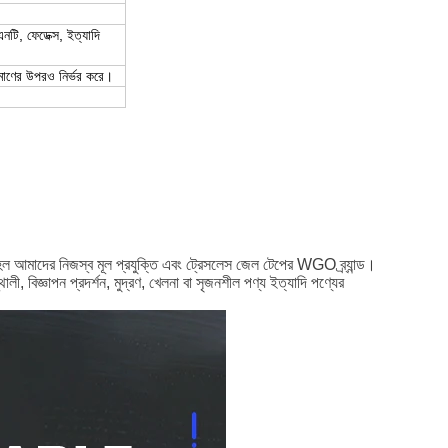
টি, ফেডেক্স, ইত্যাদি
িমাণের উপরও নির্ভর করে।
ি হল আমাদের নিজস্ব মূল প্রযুক্তি এবং ট্রেসলেস জেল টেপের WGO ব্র্যান্ড।
ী, বিজ্ঞাপন প্রদর্শন, মুদ্রণ, খেলনা বা সৃজনশীল পণ্য ইত্যাদি পণ্যের