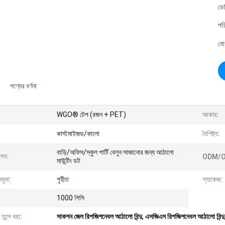
ডে
পর
যো
পণ্যের বর্ণনা
WGO® টেপ (রজন + PET)
আকার:
কাস্টমাইজড/কালো
বৈশিষ্ট্য:
বাড়ি/অফিস/স্কুল পার্টি বেলুন সাজানোর জন্য আঠালো
েশন:
ODM/O
মাউন্টিং ডট
নমুনা:
গৃহীত
প্যাকেজ:
1000 পিসি
 তুলে ধরা:
সাকশন জেল রিপজিশনেবল আঠালো বিন্দু
,
এসজিএস রিপজিশনেবল আঠালো বিন্দু