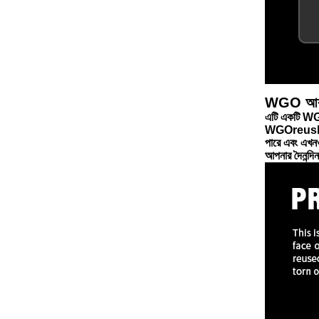
WGO আ
এটি একটি W
WGO
reusba
পারে এবং এ
আপনার দৈনন্দিন 