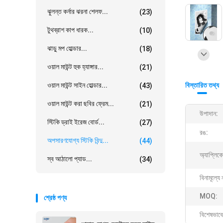
ঝুলন্ত কর্নার ঝরনা শেলফ...
(23)
টুথব্রাশ কাপ ধারক...
(10)
ঝাড়ু মপ হোল্ডার...
(18)
ওয়াল মাউন্ট হুক হ্যাঙ্গার...
(21)
ওয়াল মাউন্ট সাইন হোল্ডার...
বিস্তারিত তথ্য
(43)
ওয়াল মাউন্ট করা ছবির ফ্রেম...
(21)
উপাদান:
স্টিকি ড্রাই ইরেজ বোর্ড...
(27)
রঙ:
অপসারণযোগ্য স্টিকি বিন্দু...
(44)
অ্যাপ্লিক
স্ব আঠালো প্যাড...
(34)
বিনামূল্যে 
MOQ:
শ্রেষ্ঠ পণ্য
বিশেষভাবে