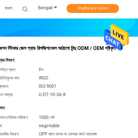
Bengali
মামলা
উদ্ধৃতির জন্য আবেদন
কশন স্টিকার জেল প্যাড রিপজিশনেবল আঠালো বিন্দু ODM / OEM স্বীকৃত
্যের বিবরণ:
পত্তি স্থল:
চীন
িচিতিমুলক নাম:
WGO
্ষ্যদান:
ISO 9001
েল নম্বার:
U-DT-10-3A-8
দান:
ূনতম চাহিদার পরিমাণ:
1000 সেট
্য:
negotiable
যাকেজিং বিবরণ:
OPP ব্যাগ বাল্ক বা ফোস্কা কার্ড প্যাকেজ