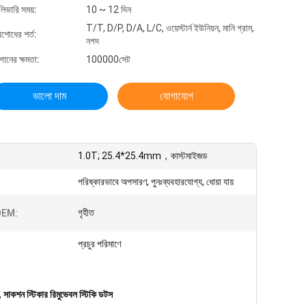
লিভারি সময়:
10 ~ 12 দিন
T/T, D/P, D/A, L/C, ওয়েস্টার্ন ইউনিয়ন, মানি গ্রাম,
িশোধের শর্ত:
নগদ
গানের ক্ষমতা:
100000সেট
ভালো দাম
যোগাযোগ
1.0T; 25.4*25.4mm，কাস্টমাইজড
পরিষ্কারভাবে অপসারণ, পুনঃব্যবহারযোগ্য, ধোয়া যায়
গৃহীত
EM:
প্রচুর পরিমাণে
,
সাকশন স্টিকার রিমুভেবল স্টিকি ডটস