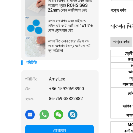
ধোয়ার যোগ্য রেস্টেবল ডবল সাইড
আঠালো প্যাড ROHS SGS
22mm কোন অবশিষ্টাংশ নেই
পণ্যের বর্ণনা
অপসারণযোগ্য ডবল সাইডেড
সাকশন স্ট
স্টিকি ডট ফটো আঠালো 1x1 ইঞ্চি
কোন ট্রেস বাম নেই
অপসারিত কোন নোংরা ট্রেস বাম
পণ্যের বর্ণনা
ধোয়া অপসারণযোগ্য আঠালো ডট
স্ব আঠালো
শ্রেণ
উপা
পরিচিতি
র
আক
নম
পরিচিতি:
Amy Lee
কাজ তা
টেল:
+86-15920698900
বৈশিষ
ফ্যাক্স:
86-769-38822882
ব্যাপক
সনদ
M
যোগাযোগ
কাস্টম