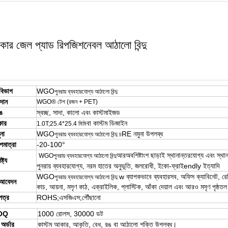
িকার জেল প্যাড রিপজিশনেবল আঠালো বিন্দু
ীবিভাগ
WGO
পুনরায় ব্যবহারযোগ্য আঠালো বিন্দু
দান
WGO® টেপ (রজন + PET)
ঙ
স্বচ্ছ,
সাদা,
কালো এবং কাস্টমাইজড
ার
বা কাস্টম ডিজাইন
1.0T;25.4*25.4 মিমি
ুনা
WGO
RE নমুনা উপলব্ধ
পুনরায় ব্যবহারযোগ্য আঠালো বিন্দু চ
পমাত্রা
-20-100°
আর
অবশিষ্টাংশ ছাড়াই স্থানান্তরযোগ্য এবং স্থান
WGO
পুনরায় ব্যবহারযোগ্য আঠালো বিন্দু
্ট্য
পুনরায় ব্যবহারযোগ্য, নরম হাতের অনুভূতি, জলরোধী, ইকো-ফ্রাই
en
dly
ইত্যাদি
WGO
w ব্যাপকভাবে ব্যবহার
সব, অফিস ক্যাবিনেট, রেফ
পুনরায় ব্যবহারযোগ্য আঠালো বিন্দু
 আবেদন
কাচ, আয়না, মসৃণ কাঠ, এক্রাইলিক, প্লাস্টিক, আঁকা দেয়াল এবং আরও মসৃণ পৃষ্ঠতল
পত্র
ROHS;এসজিএস;পৌঁছানো
OQ
1000 রোলস, 30000 ডট
 অর্ডার
কাস্টম আকার, আকৃতি, বেধ, রঙ বা আঠালো শক্তি উপলব্ধ।