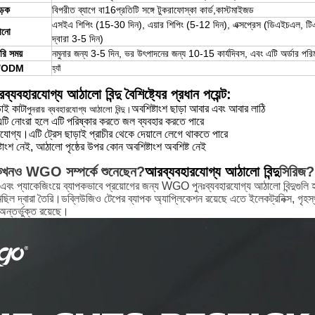
ড়ক
বিপরীত ব্যাগে বা
16
প্রতিটি সঙ্গে টুকরা
ফোস্কা কার্ড,
কাস্টমাইজড
এস
ইএ শিপিং (15-30 দিন), এয়ার শিপিং (5-12 দিন), এক্সপ্রেস (ডিএইচএল, টিএন
ানো
দ্বারা 3-5 দিন)
রি সময়
নমুনার জন্য 3-5 দিন, ভর উৎপাদনের জন্য 10-15 কার্যদিবস, এবং এটি অর্ডার পর
/ODM
হ্যাঁ
র
ব্যবহারযোগ্য আঠালো বিন্দু
বৈশিষ্ট্যের প্রধান পয়েন্ট:
াই কাটা
অবশিষ্টাংশ ছাড়া আবার এবং আবার লাঠি
পুনরায় ব্যবহারযোগ্য আঠালো বিন্দু।
: এটি নোংরা হলে এটি পরিষ্কার করতে জল ব্যবহার করতে পারে
নযোগ্য।এটি ট্রেস ছাড়াই প্রাচীর থেকে দেয়ালে লেগে থাকতে পারে
টাংশ নেই, আঠালো পৃষ্ঠের উপর কোন অবশিষ্টাংশ অবশিষ্ট নেই
খনও WGO সম্পর্কে শুনেছেন?
আর
ব্যবহারযোগ্য আঠালো বিন্দু
সিরিজ?
েম এবং প্যাকেজিংয়ে ব্যাপকভাবে প্রয়োগের জন্য WGO পুনঃব্যবহারযোগ্য আঠালো বিন্দুগুল
ছিল দ্বারা তৈরি।ডব্লিউজিও টেপের ব্যাপক অ্যাপ্লিকেশন রয়েছে এতে ইলেকট্রনিক্স, গৃহস্থাল
অন্তর্ভুক্ত রয়েছে।