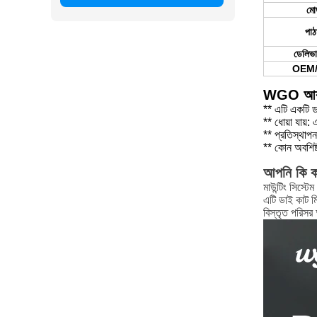
মো
পাঠ
ডেলিভা
OEM
WGO আ
** এটি একটি ড
** ধোয়া যায়
** প্রতিস্থাপ
** কোন অবশিষ্
আপনি কি ক
মাউন্টিং সিস্ট
এটি ডাই কাট মি
বিস্তৃত পরিসর 