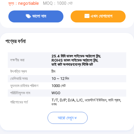
মূল্য：negotiable
MOQ：1000 সেট
ভালো দাম
এখন যোগাযোগ
পণ্যের বর্ণনা
,
25.4 মিমি ডাবল সাইডেড আঠালো বিন্দু
লক্ষণীয় করা
,
ROHS ডাবল সাইডেড আঠালো বিন্দু
ডাই কাট অপসারণযোগ্য স্টিকি ডট
উৎপত্তি স্থল
চীন
ডেলিভারি সময়
10 ~ 12 দিন
ন্যূনতম চাহিদার পরিমাণ
1000 সেট
পরিচিতিমুলক নাম
WGO
T/T, D/P, D/A, L/C, ওয়েস্টার্ন ইউনিয়ন, মানি গ্রাম,
পরিশোধের শর্ত
নগদ
আরো দেখুন