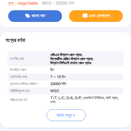
মূল্য：negotiable
MOQ：20000 পিসি
ভালো দাম
এখন যোগাযোগ
পণ্যের বর্ণনা
,
ওডিএম বিপ্যাপ জেল প্যাড
লক্ষণীয় করা
,
সিন্থেটিক রেজিন বিপ্যাপ জেল প্যাড
বিপ্যাপ সিপিএপি নাসাল জেল প্যাড
উৎপত্তি স্থল
চীন
ডেলিভারি সময়
7 ~ 10 দিন
ন্যূনতম চাহিদার পরিমাণ
20000 পিসি
পরিচিতিমুলক নাম
WGO
T/T, L/C, D/A, D/P, ওয়েস্টার্ন ইউনিয়ন, মানি গ্রাম,
পরিশোধের শর্ত
নগদ
আরো দেখুন