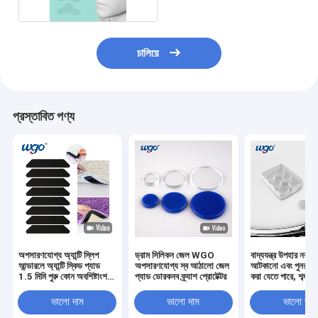
চালিয়ে
প্রস্তাবিত পণ্য
অপসারণযোগ্য অ্যান্টি স্লিপ
ড্রাম সিলিকন জেল WGO
বাদ্যযন্ত্র উপহার নরম 
আন্ডারলে অ্যান্টি স্কিড প্যাড
অপসারণযোগ্য স্ব আঠালো জেল
আটকানো এবং পুনরায় ব
1.5 মিমি পুরু কোন অবশিষ্টাংশ
প্যাড ডোরকনব ক্র্যাশ প্রোটেক্টর
করা যেতে পারে, শব্দ হ্
নেই
বিরোধী সংঘর্ষ কাস্টমা
যেতে পারে
ভালো দাম
ভালো দাম
ভালো দাম