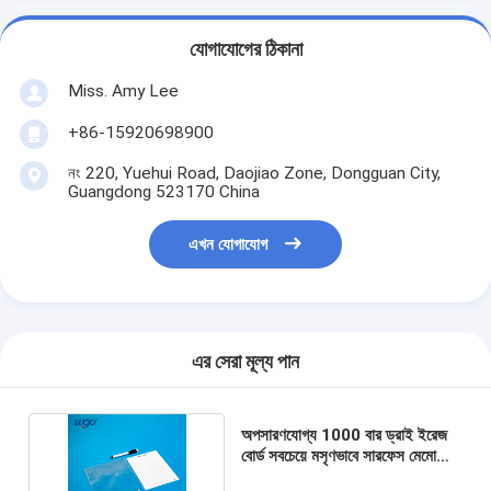
যোগাযোগের ঠিকানা
Miss. Amy Lee
+86-15920698900
নং 220, Yuehui Road, Daojiao Zone, Dongguan City,
Guangdong 523170 China
এখন যোগাযোগ
এর সেরা মূল্য পান
অপসারণযোগ্য 1000 বার ড্রাই ইরেজ
বোর্ড সবচেয়ে মসৃণভাবে সারফেস মেমো
লিস্ট প্যাডে স্টিক