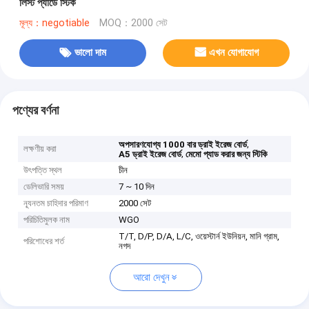
লিস্ট প্যাডে স্টিক
মূল্য：negotiable
MOQ：2000 সেট
ভালো দাম
এখন যোগাযোগ
পণ্যের বর্ণনা
,
অপসারণযোগ্য 1000 বার ড্রাই ইরেজ বোর্ড
লক্ষণীয় করা
,
A5 ড্রাই ইরেজ বোর্ড
মেমো প্যাড করার জন্য স্টিকি
উৎপত্তি স্থল
চীন
ডেলিভারি সময়
7 ~ 10 দিন
ন্যূনতম চাহিদার পরিমাণ
2000 সেট
পরিচিতিমুলক নাম
WGO
T/T, D/P, D/A, L/C, ওয়েস্টার্ন ইউনিয়ন, মানি গ্রাম,
পরিশোধের শর্ত
নগদ
আরো দেখুন