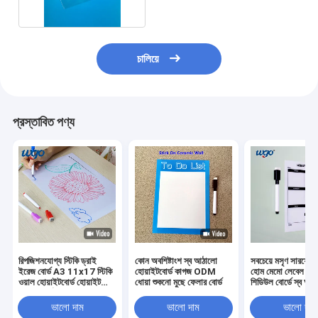
চালিয়ে
প্রস্তাবিত পণ্য
রিপজিশনযোগ্য স্টিকি ড্রাই
কোন অবশিষ্টাংশ স্ব আঠালো
সবচেয়ে মসৃণ সারফেস
ইরেজ বোর্ড A3 11x17 স্টিকি
হোয়াইটবোর্ড কাগজ ODM
হোম মেমো লেবেল ড্র
ওয়াল হোয়াইটবোর্ড হোয়াইট
ধোয়া শুকনো মুছে ফেলার বোর্ড
শিডিউল বোর্ডে স্ব আঠ
রাইটিং বোর্ড
ভালো দাম
ভালো দাম
ভালো দাম