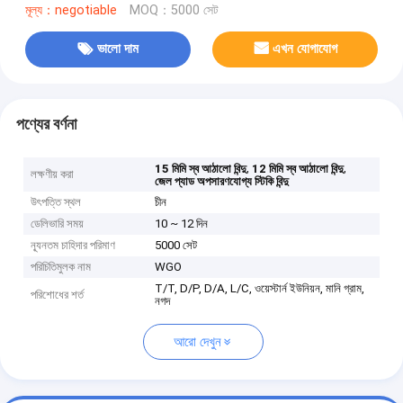
মূল্য：negotiable
MOQ：5000 সেট
ভালো দাম
এখন যোগাযোগ
পণ্যের বর্ণনা
,
,
15 মিমি স্ব আঠালো বিন্দু
12 মিমি স্ব আঠালো বিন্দু
লক্ষণীয় করা
জেল প্যাড অপসারণযোগ্য স্টিকি বিন্দু
উৎপত্তি স্থল
চীন
ডেলিভারি সময়
10 ~ 12 দিন
ন্যূনতম চাহিদার পরিমাণ
5000 সেট
পরিচিতিমুলক নাম
WGO
T/T, D/P, D/A, L/C, ওয়েস্টার্ন ইউনিয়ন, মানি গ্রাম,
পরিশোধের শর্ত
নগদ
আরো দেখুন