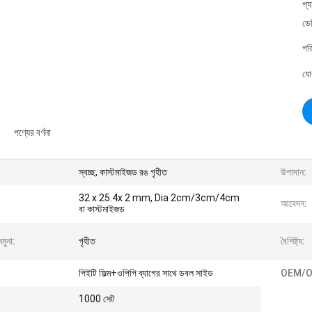
প্
ডে
পর
যো
পণ্যের বর্ণনা
স্বচ্ছ, কাস্টমাইজড রঙ গৃহীত
উপাদান:
32 x 25.4x 2 mm, Dia 2cm/3cm/4cm
আবেদন:
বা কাস্টমাইজড
নমুনা:
গৃহীত
বৈশিষ্ট্য:
পিইটি ফিল্ম+ওপিপি ব্যাগের সাথে ডবল সাইড
OEM/O
1000 সেট