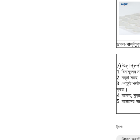
ডাবল-পার্শ্বযু
7) উষ্ণ প্রম্প
1. বিনামূল্যে ন
2. নমুনা সময়
3. পেমেন্ট শর
দ্বারা।
4. আকার, মুদ্
5. আমাদের সা
ট্যাগ:
Cpap অনুনাসি