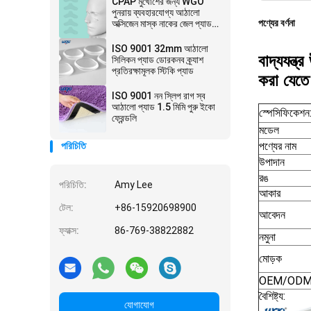
CPAP মুখোশের জন্য WGO
পুনরায় ব্যবহারযোগ্য আঠালো
পণ্যের বর্ণনা
অক্সিজেন মাস্ক নাকের জেল প্যাড
ইউনিভার্সাল
ISO 9001 32mm আঠালো
বাদ্যযন্ত
সিলিকন প্যাড ডোরকনব ক্র্যাশ
প্রতিরক্ষামূলক স্টিকি প্যাড
করা যেতে
ISO 9001 নন স্লিপ রাগ স্ব
আঠালো প্যাড 1.5 মিমি পুরু ইকো
স্পেসিফিকেশন
ফ্রেন্ডলি
মডেল
পণ্যের নাম
পরিচিতি
উপাদান
রঙ
পরিচিতি:
Amy Lee
আকার
টেল:
+86-15920698900
আবেদন
ফ্যাক্স:
86-769-38822882
নমুনা
মোড়ক
OEM/OD
বৈশিষ্ট্য:
যোগাযোগ