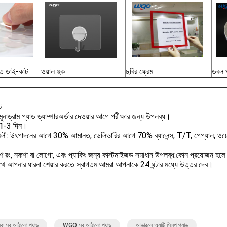
ক্ত ডাই-কাট
ওয়াল হুক
ছবির ফ্রেম
ডবল পা
ট
মুনা
ড্রাম প্যাড ড্যাম্পার
অর্ডার দেওয়ার আগে পরীক্ষার জন্য উপলব্ধ।
: 1-3 দিন।
্তাবলী: উৎপাদনের আগে 30% আমানত, ডেলিভারির আগে 70% ব্যালেন্স, T/T, পেপ্যাল, ওয়েস্ট
রণ রং, নকশা বা লোগো, এবং প্যাকিং জন্য কাস্টমাইজড সমাধান উপলব্ধ.কোন প্রয়োজন হ
থে আপনার ধারনা শেয়ার করতে স্বাগতম.আমরা আপনাকে 24 ঘন্টার মধ্যে উত্তর দেব।
ক স্ব আঠালো প্যাড
WGO স্ব আঠালো প্যাড
আন্ডারলে অ্যান্টি স্লিপ প্যাড