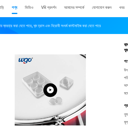
াড়ি
পণ্য
ভিডিও
VR প্রদর্শন
আমাদের সম্পর্কে
যোগাযোগ করুন
খবর
 ব্যবহার করা যেতে পারে, শব্দ হ্রাস এবং বিরোধী সংঘর্ষ কাস্টমাইজ করা যেতে পারে
বা
শব
পণ
উৎ
পর
সাক
মড
প্র
ন্য
মূল