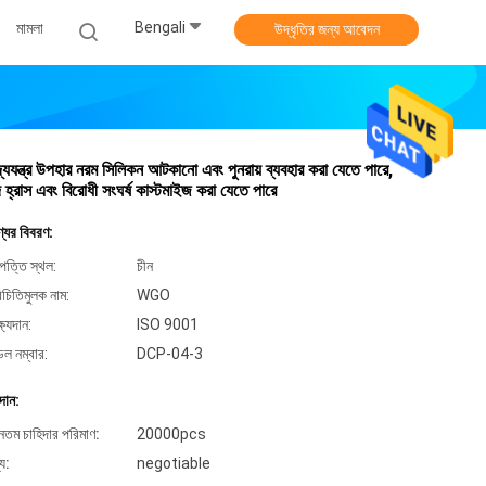
Bengali
মামলা
উদ্ধৃতির জন্য আবেদন
দ্যযন্ত্র উপহার নরম সিলিকন আটকানো এবং পুনরায় ব্যবহার করা যেতে পারে,
্দ হ্রাস এবং বিরোধী সংঘর্ষ কাস্টমাইজ করা যেতে পারে
্যের বিবরণ:
পত্তি স্থল:
চীন
িচিতিমুলক নাম:
WGO
্ষ্যদান:
ISO 9001
েল নম্বার:
DCP-04-3
দান:
ূনতম চাহিদার পরিমাণ:
20000pcs
্য:
negotiable