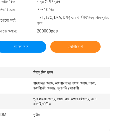
যাকেজিং বিবরণ:
বাল্ক OPP ব্যাগ
লিভারি সময়:
7 ~ 10 দিন
T/T, L/C, D/A, D/P, ওয়েস্টার্ন ইউনিয়ন, মানি গ্রাম,
িশোধের শর্ত:
নগদ
গানের ক্ষমতা:
200000pcs
ভালো দাম
যোগাযোগ
সিন্থেটিক রজন
বাদ্যযন্ত্র, ড্রাম, আসবাবপত্র প্যাড, ড্রাম, দরজা,
ক্যাবিনেট, ড্রয়ার, ফুলদানি রক্ষাকারী
পুনঃব্যবহারযোগ্য, ধোয়া যায়, অপসারণযোগ্য, নরম
এবং ইলাস্টিক
DM:
গৃহীত