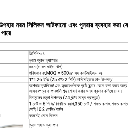
্র উপহার নরম সিলিকন আটকানো এবং পুনরায় ব্যবহার করা যেত
 পারে
:
ডিসিপি-০৪
ড্রাম প্যাড ড্যাম্পার
রজন (ডাবল সাইড টেপ)
পরিষ্কার রং;MOQ = 500㎡ সহ কাস্টমাইজড রঙ
1*1.26 ইঞ্চি (25.4*32 মিমি);কাস্টমাইজড মাপ উপলব্ধ
আপনার ক্যাবিনেট এবং ড্রয়ারগুলিকে পৃষ্ঠে স্ক্র্যাচ থেকে রক্ষা করার জন্
আসবাবপত্র বাম্পারগুলি শব্দ শোষণ করার জন্য প্রভাব কমিয়ে দেয়।
বিনামূল্যে নমুনা উপলব্ধ (24 ঘন্টার মধ্যে প্রস্তুত)
1 সেট = 6 পিসি/ বিপরীত ব্যাগ;350 সেট / শক্ত কাগজ;শক্ত 
সেমি;10.2 কেজি/কার্টন
M
দুজনেই মেনে নিলেন
ড্রাম প্যাড ড্যাম্পার