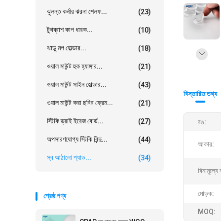
ঝুলন্ত কর্নার ঝরনা শেলফ...
(23)
টুথব্রাশ কাপ ধারক...
(10)
ঝাড়ু মপ হোল্ডার...
(18)
ওয়াল মাউন্ট হুক হ্যাঙ্গার...
(21)
ওয়াল মাউন্ট সাইন হোল্ডার...
(43)
বিস্তারিত তথ্য
ওয়াল মাউন্ট করা ছবির ফ্রেম...
(21)
স্টিকি ড্রাই ইরেজ বোর্ড...
(27)
রঙ:
অপসারণযোগ্য স্টিকি বিন্দু...
(44)
আকার:
স্ব আঠালো প্যাড...
(34)
বিনামূল্যে 
মোড়ক:
শ্রেষ্ঠ পণ্য
MOQ: